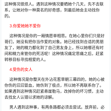
这种情况很烦人。遇到这种情况要晒她个几天，先不去联
系，让她对你一种莫名的好奇感，到最后她会主动找你
的。
3.你爱她她不爱你
这种情况是你的一厢情愿单相思。在她心里你们只是好
哥们，她没有把你当作爱的对象。她已经找到合适的男朋
友了，她的精力都化到了自己男友身上，所以她哪还有时
间和精力来管你的死活呢！这种情况痛定思痛之后，赶紧
转移目标寻找相爱的人。
4.受伤的女人
这种情况是你整天在外沾花惹草朝三幕四的，她的心被
你伤的汩汩冒血，她伤到了极点，所以她不再联系你了。
如果遇到这种情况赶紧悬崖勒马，改掉你的坏习惯，主动
去找女人认错以求她的谅解。
男人遇到这种事，有两条路都必须去尝试。放弃前，必