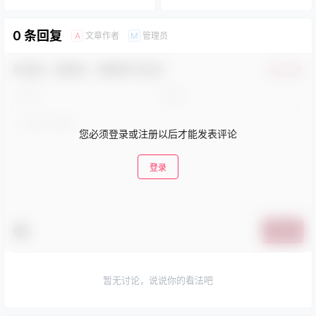
0 条回复
文章作者
管理员
A
M
欢迎您，新朋友，感谢参与互动！
确认修改
您必须登录或注册以后才能发表评论
登录
提交
暂无讨论，说说你的看法吧