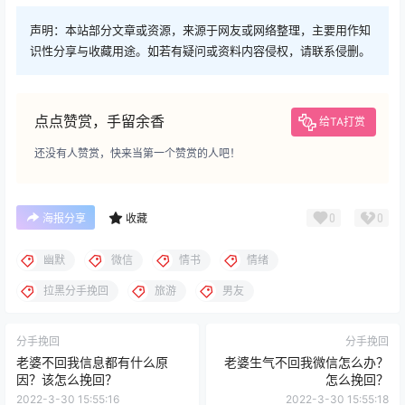
声明：本站部分文章或资源，来源于网友或网络整理，主要用作知
识性分享与收藏用途。如若有疑问或资料内容侵权，请联系侵删。
点点赞赏，手留余香
给TA打赏
还没有人赞赏，快来当第一个赞赏的人吧！
0
0
海报分享
收藏
幽默
微信
情书
情绪
拉黑分手挽回
旅游
男友
分手挽回
分手挽回
老婆不回我信息都有什么原
老婆生气不回我微信怎么办？
因？该怎么挽回？
怎么挽回？
2022-3-30 15:55:16
2022-3-30 15:55:18