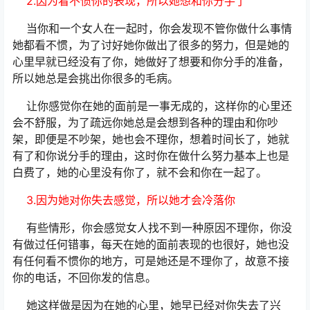
2.因为看不惯你的表现，所以她想和你分手了
当你和一个女人在一起时，你会发现不管你做什么事情
她都看不惯，为了讨好她你做出了很多的努力，但是她的
心里早就已经没有了你，她做好了想要和你分手的准备，
所以她总是会挑出你很多的毛病。
让你感觉你在她的面前是一事无成的，这样你的心里还
会不舒服，为了疏远你她总是会想到各种的理由和你吵
架，即便是不吵架，她也会不理你，想着时间长了，她就
有了和你说分手的理由，这时你在做什么努力基本上也是
白费了，她的心里没有你了，就不会和你在一起了。
3.因为她对你失去感觉，所以她才会冷落你
有些情形，你会感觉女人找不到一种原因不理你，你没
有做过任何错事，每天在她的面前表现的也很好，她也没
有任何看不惯你的地方，可是她还是不理你了，故意不接
你的电话，不回你发的信息。
她这样做是因为在她的心里，她早已经对你失去了兴