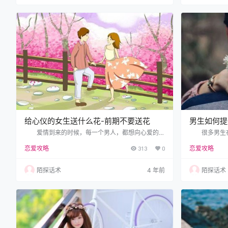
——我要学！ OK，现在我们直接进入正题，让朗哥
会聊天，想要
带领你慢慢颠覆你的三观，慢慢感受用聊天就找到女
平，或者，分
朋友的方法。 ♢教学干货♢ …
图导师微信（
给心仪的女生送什么花-前期不要送花
男生如何提
爱情到来的时候，每一个男人，都想向心爱的女
很多男生在
人，表达自己的爱意，诉说自己的真心；可是送花，
败在了形象气
恋爱攻略
313
0
恋爱攻略
也不能乱送，送多少，都有着一定的讲究；不同的
往了，当然没
花，代表着的含义，也完全的不相同；而感情进展到
解析男生如何
不同的阶段，送多少数量的花，就代表着什么样的
好的人 1
陌探话术
4 年前
陌探话术
心；两个人之间，如果还没有开始交往，只是处于男
发展，很多网
人的心里，对女人有了好感；那么在这个时候，一定
些歪风甚至让
不要随便送花；送花并非是感情的开始，而是要让感
情。 很多
情，更上一层楼；所以送花的时候，要随…
是三言两语离