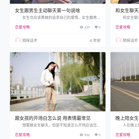
女生跟男生主动聊天第一句说啥
和女生聊天
场救急话
女生也应该勇敢的追求自己的爱情，女生跟男生
和女生聊天的
主动聊天第一句说啥呢?如果不知道怎么开始自己的
话题。很多老
恋爱攻略
439
0
恋爱攻略
爱情，那么就从主动和喜欢的男生说话开始吧!下面
而是形式主义
就和小编一起看看女生主动跟男生聊天第一句应该说
的这些行为，
什么吧! 一、女生要如何主动跟男生聊天
天在追女生的
陌探话术
4 年前
陌探话术
1、 如果跟男生认识的话就，就可以聊两个人的共同
并不懂得怎么
爱好，或者是聊对方的爱好，当你聊到他喜欢的话，
和女生聊天
抵制是那么两个人之间就有了共同话题，这样聊天就
有山珍海味，
能够顺利下去。 2、…
食物。还包括
跟女孩的开场白怎么说 用表情最常见
晚上陪女生
想要跟女生聊天，但是不知道怎么开场应该怎么
人在晚上比
办呢?跟女孩的开场白怎么说?今天我们就来推荐三种
深相互了解，
恋爱攻略
906
0
恋爱攻略
最常见的跟女生聊天的开场白，大胆的和她聊天，不
天。晚上和