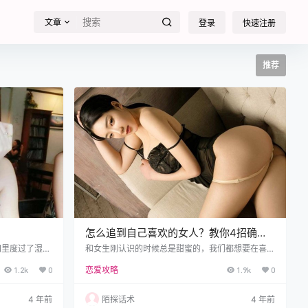
文章
登录
快速注册
推荐
怎么追到自己喜欢的女人？教你4招确定
恋爱关系
间里度过了湿润
和女生刚认识的时候总是甜蜜的，我们都想要在喜欢
，你都不撩妹，
的女生面前"表现自己"，证明自己的存在，为了博取
1.2k
0
恋爱攻略
1.9k
0
夸约会学官方
女生的关注，哪怕为她付出再多，也心甘情愿，可是
，520还没到但
女生依然对你无动于衷。 由于两个人之间的关系一
，红包婊已经开
直都在原地踏步，你很着急，想方设法跟女生说一些
4 年前
陌探话术
4 年前
约，女屌丝们也
自认为幽默，或者出彩的话，没想到女生还是对你爱