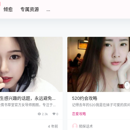
倾愈
专属资源
…
生感兴趣的话题，永远避免冷
520约会攻略
我是情书草堂官方女导师图图，专注于情
记得去年的520我是在妹子可爱的房
图图导师从女性视角教导，告诉你让女
一晚，今年520这个特殊含义的节日
2.3k
0
恋爱攻略
聊天方式，致力于为大家提供如何聊
那还等待何时？ 大家好，我是欧阳浮
 、挽回真爱的两性情感服务。 值得强
导师（私人微信：qq2500518158）
为女导师的优势更了解女生的心理想
是520的氛围已经在整个朋友圈爆炸
4 年前
陌探话术
女生真正喜欢的聊天. 如果你想要变得
始要红包，绿茶婊已经开始炫肉，求