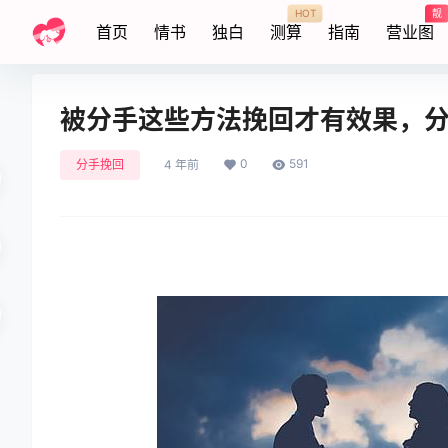
HOT
靓
首页
情书
独白
测算
指南
营业图
被分手这些方法挽回才有效果，
0
591
分手挽回
4 年前