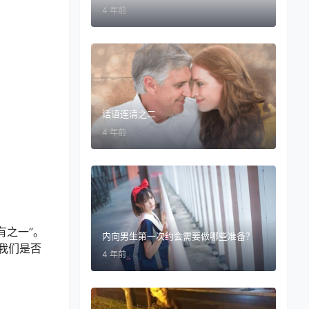
4 年前
话语连清之二
4 年前
之一”。
内向男生第一次约会需要做哪些准备？
我们是否
4 年前