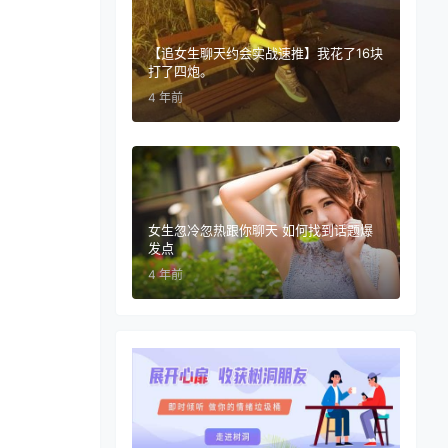
【追女生聊天约会实战速推】我花了16块
打了四炮。
4 年前
女生忽冷忽热跟你聊天 如何找到话题爆
发点
4 年前