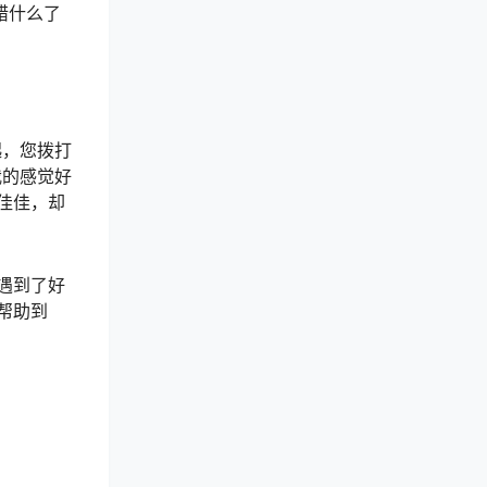
错什么了
起，您拨打
我的感觉好
佳佳，却
遇到了好
帮助到