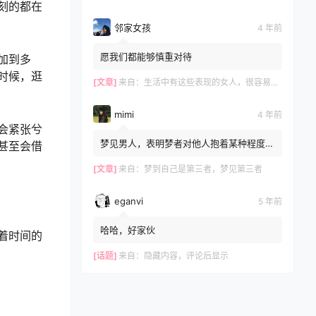
刻的都在
邻家女孩
4 年前
愿我们都能够慎重对待
加到多
时候，逛
[文章]
来自：
生活中有这些表现的女人，很容易和别人发生关系，再漂亮也别娶
mimi
4 年前
会紧张兮
梦见男人，表明梦者对他人抱着某种程度的
甚至会借
不安感，文章不错?
[文章]
来自：
梦到自己是第三者，梦见第三者
eganvi
5 年前
哈哈，好家伙
着时间的
[话题]
来自：
隐藏内容，评论后显示