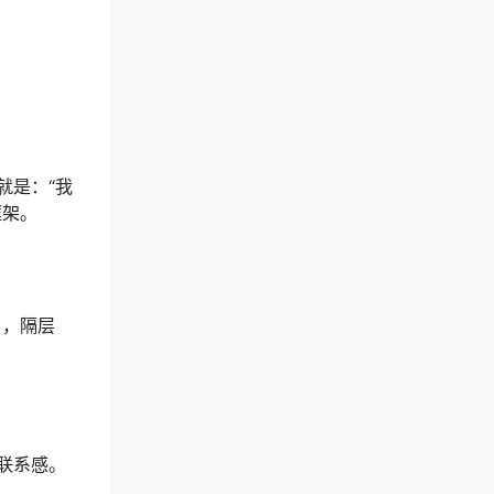
就是：“我
框架。
男，隔层
联系感。