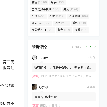
爱情
(2646)
牵手
(353)
生气说分手挽回
(180)
男友
(1194)
相亲
(405)
礼物
(1014)
老公出轨
(100)
聊天技巧
(587)
调情
(239)
邀约
(998)
闹分手挽回
(120)
颜色
(129)
风趣
(151)
最新评论
PREV
NEXT
eganvi
2 年前
。第二天
，但是让
所有的分手，都是失望透顶，彻底断了希
望，而所有的挽留，都是推翻失望，重建希
望的过程。 ?女生嘴上说...
[话题]
来自：
让女朋友彻底失望了分手了，该怎么挽回？
容也越来
野兽派
4 年前
哈哈?，这个好啊
经历并不
[文章]
来自：
直白开场