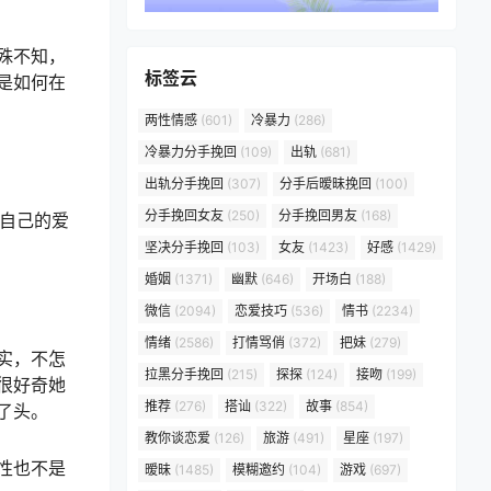
殊不知，
标签云
是如何在
两性情感
(601)
冷暴力
(286)
冷暴力分手挽回
(109)
出轨
(681)
出轨分手挽回
(307)
分手后暧昧挽回
(100)
分手挽回女友
(250)
分手挽回男友
(168)
自己的爱
坚决分手挽回
(103)
女友
(1423)
好感
(1429)
婚姻
(1371)
幽默
(646)
开场白
(188)
微信
(2094)
恋爱技巧
(536)
情书
(2234)
情绪
(2586)
打情骂俏
(372)
把妹
(279)
实，不怎
拉黑分手挽回
(215)
探探
(124)
接吻
(199)
很好奇她
推荐
(276)
搭讪
(322)
故事
(854)
了头。
教你谈恋爱
(126)
旅游
(491)
星座
(197)
性也不是
暧昧
(1485)
模糊邀约
(104)
游戏
(697)