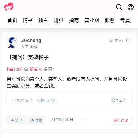
首页
情书
独白
测算
指南
营业图
倾愈
专属资
36chong
水星广场
大学
Lv4
【提问】类型帖子
[
100
]
向
所有人
提问：
用户可以向某个人、某些人、或者所有人提问，并且可以设
置奖励积分，或者金钱。
已有
0
个回答，
问题已过期
没有回答
21年5月30日
0
赞
收藏
参与讨论