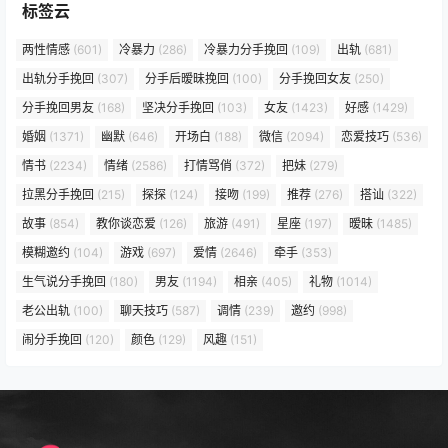
标签云
两性情感
(601)
冷暴力
(286)
冷暴力分手挽回
(109)
出轨
(681)
出轨分手挽回
(307)
分手后暧昧挽回
(100)
分手挽回女友
(250)
分手挽回男友
(168)
坚决分手挽回
(103)
女友
(1423)
好感
(1429)
婚姻
(1371)
幽默
(646)
开场白
(188)
微信
(2094)
恋爱技巧
(536)
情书
(2234)
情绪
(2586)
打情骂俏
(372)
把妹
(279)
拉黑分手挽回
(215)
探探
(124)
接吻
(199)
推荐
(276)
搭讪
(322)
故事
(854)
教你谈恋爱
(126)
旅游
(491)
星座
(197)
暧昧
(1485)
模糊邀约
(104)
游戏
(697)
爱情
(2646)
牵手
(353)
生气说分手挽回
(180)
男友
(1194)
相亲
(405)
礼物
(1014)
老公出轨
(100)
聊天技巧
(587)
调情
(239)
邀约
(998)
闹分手挽回
(120)
颜色
(129)
风趣
(151)