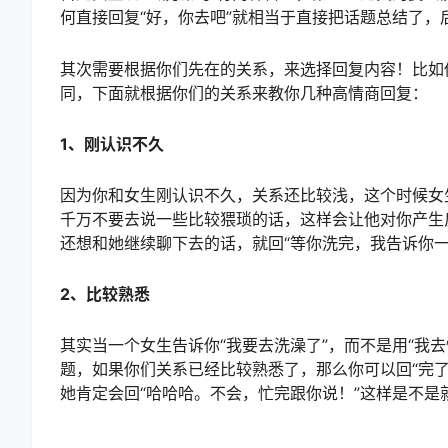
何直接回复“好，你去吧”就相当于直接把话题总结了，
其次需要根据你们先在的关系，来选择回复内容！比如
同，下面就根据你们的关系来教你几种高情商回复：
1、刚认识不久
因为你和女生刚认识不久，关系还比较浅，这个时候女生
千万不要去说一些比较猥琐的话，这样会让他对你产生
还想和她继续聊下去的话，就回“等你洗完，我告诉你
2、比较熟悉
其实当一个女生告诉你“我要去洗澡了”，而不是用“我
题，如果你们关系已经比较熟悉了，那么你可以回“完
她肯定会回“哈哈哈。不会，忙完跟你说！”这样是不是