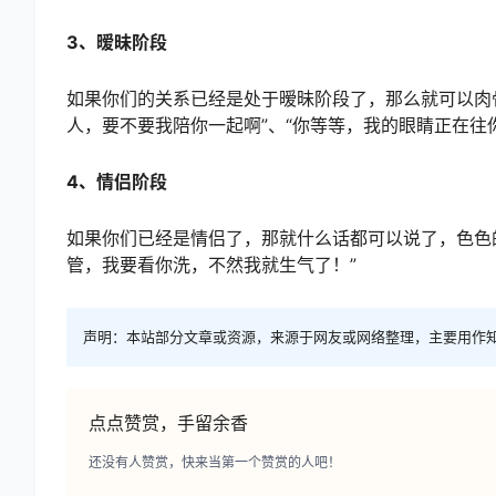
3、暧昧阶段
如果你们的关系已经是处于暧昧阶段了，那么就可以肉骨
人，要不要我陪你一起啊”、“你等等，我的眼睛正在往
4、情侣阶段
如果你们已经是情侣了，那就什么话都可以说了，色色的
管，我要看你洗，不然我就生气了！”
声明：本站部分文章或资源，来源于网友或网络整理，主要用作
点点赞赏，手留余香
还没有人赞赏，快来当第一个赞赏的人吧！