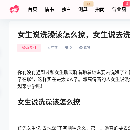
HOT
靓
首页
情书
独白
测算
指南
营业图
女生说洗澡该怎么撩，女生说去
0
876
婚恋挽回
4 年前
你有没有遇到过和女生聊天聊着聊着她说要去洗澡了？
了在聊”，这样实在是太low了。那高情商的人女生说
起来学学吧！
女生说洗澡该怎么撩
首先女生说“去洗澡”了有两种含义，第一：她真的要