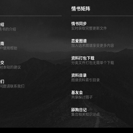
情书矩阵
情书同步
介绍
实时获取完整更新文件
O情书的介绍
恋爱图谱
指南
加入话术图谱享受更多内容
户使用帮助
资料打包下载
提交
分类文件打包无需单个下载
对本站的建议
资料目录
图谱资料索引目录
我们
问题请联系我们
基友会
共享探讨圈子
舔狗日记
集合相关知识论点