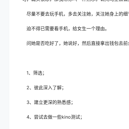
尽量不要去玩手机，多去关注她，关注她身上的细
迫不得已需要看手机，给女生一个理由。
问她是否吃好了，她说好，然后直接拿出钱包去前
1、筛选；
2、彼此深入了解；
3、建立更深的熟悉感；
4、尝试去做一些kino测试；