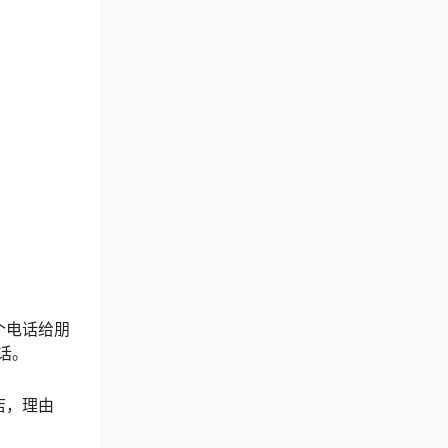
个电话给朋
话。
店，理由