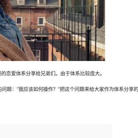
的恋爱体系分享给兄弟们。由于体系比较庞大。
题：“我应该如何操作？”把这个问题来给大家作为体系分享