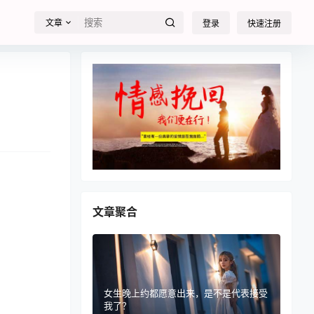
文章
登录
快速注册
文章聚合
女生晚上约都愿意出来，是不是代表接受
我了？