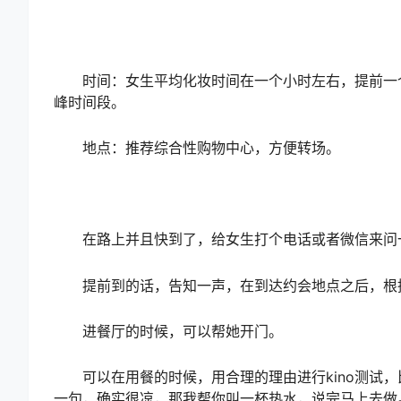
时间：女生平均化妆时间在一个小时左右，提前一个
峰时间段。
地点：推荐综合性购物中心，方便转场。
在路上并且快到了，给女生打个电话或者微信来问
提前到的话，告知一声，在到达约会地点之后，根据
进餐厅的时候，可以帮她开门。
可以在用餐的时候，用合理的理由进行kino测试，
一句，确实很凉，那我帮你叫一杯热水，说完马上去做