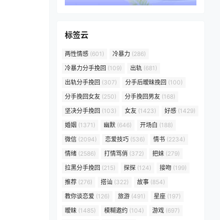
标签云
两性情感
(601)
冷暴力
(286)
冷暴力分手挽回
(109)
出轨
(681)
出轨分手挽回
(307)
分手后暧昧挽回
(100)
分手挽回女友
(250)
分手挽回男友
(168)
坚决分手挽回
(103)
女友
(1423)
好感
(1429)
婚姻
(1371)
幽默
(646)
开场白
(188)
微信
(2094)
恋爱技巧
(536)
情书
(2234)
情绪
(2586)
打情骂俏
(372)
把妹
(279)
拉黑分手挽回
(215)
探探
(124)
接吻
(199)
推荐
(276)
搭讪
(322)
故事
(854)
教你谈恋爱
(126)
旅游
(491)
星座
(197)
暧昧
(1485)
模糊邀约
(104)
游戏
(697)