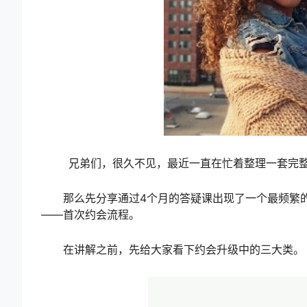
兄弟们，很久不见，最近一直在忙着整理一套完整
那么先分享通过4个月的答疑课出现了一个最频繁的问
——首次约会流程。
在讲解之前，先给大家看下约会升级中的三大类。