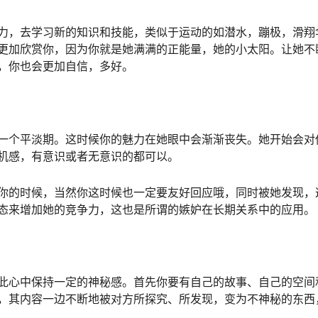
，去学习新的知识和技能，类似于运动的如潜水，蹦极，滑翔
更加欣赏你，因为你就是她满满的正能量，她的小太阳。让她不
，你也会更加自信，多好。
个平淡期。这时候你的魅力在她眼中会渐渐丧失。她开始会对
机感，有意识或者无意识的都可以。
的时候，当然你这时候也一定要友好回应哦，同时被她发现，
态来增加她的竞争力，这也是所谓的嫉妒在长期关系中的应用。
心中保持一定的神秘感。首先你要有自己的故事、自己的空间
，其内容一边不断地被对方所探究、所发现，变为不神秘的东西