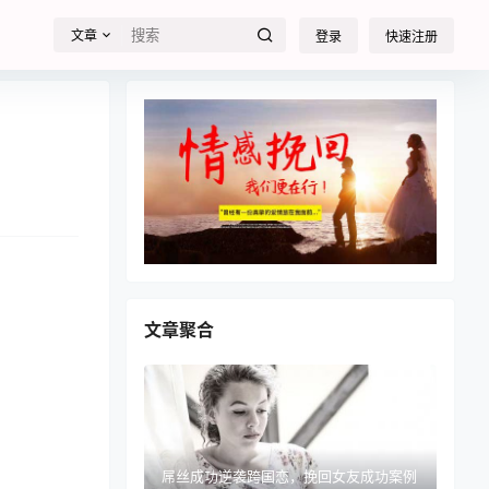
文章
登录
快速注册
文章聚合
屌丝成功逆袭跨国恋，挽回女友成功案例