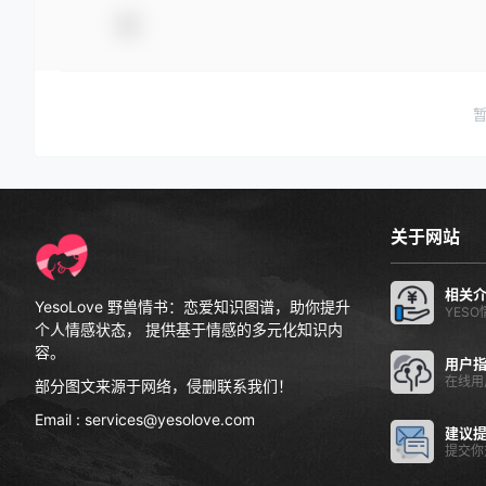
关于网站
相关
YesoLove 野兽情书：恋爱知识图谱，助你提升
YES
个人情感状态， 提供基于情感的多元化知识内
容。
用户
在线用
部分图文来源于网络，侵删联系我们！
Email : services@yesolove.com
建议
提交你