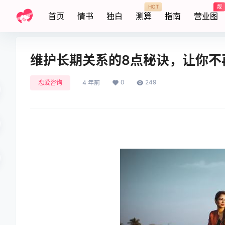
HOT
靓
首页
情书
独白
测算
指南
营业图
维护长期关系的8点秘诀，让你不
0
249
恋爱咨询
4 年前