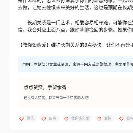
是什么样的，怎么去打造属于你们的温馨的家。一起去
去做，让她去憧憬未来美好的生活，这也是预期在长期
长期关系是一门艺术，相爱容易相守难，可能你在爱
信，我会对应上面八点，跟你聊聊挽回的步骤。如果你
【教你谈恋爱】维护长期关系的8点秘诀，让你不再分
声明：本站部分文章或资源，来源于网友或网络整理，主要用作
点点赞赏，手留余香
还没有人赞赏，快来当第一个赞赏的人吧！
微信
故事
教你谈恋爱
爱情
礼