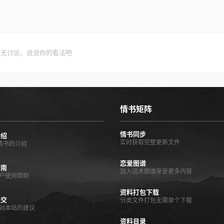
暂无讨论，说说你的看法吧
情书矩阵
情书同步
介绍
实时获取完整更新文件
O情书的介绍
恋爱图谱
指南
加入话术图谱享受更多内容
户使用帮助
资料打包下载
提交
分类文件打包无需单个下载
对本站的建议
资料目录