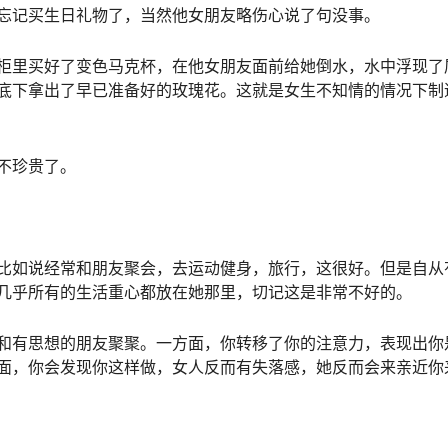
记买生日礼物了，当然他女朋友略伤心说了句没事。
里买好了变色马克杯，在他女朋友面前给她倒水，水中浮现了
底下拿出了早已准备好的玫瑰花。这就是女生不知情的情况下制
不珍贵了。
如说经常和朋友聚会，去运动健身，旅行，这很好。但是自从
几乎所有的生活重心都放在她那里，切记这是非常不好的。
有思想的朋友聚聚。一方面，你转移了你的注意力，表现出你
面，你会发现你这样做，女人反而有失落感，她反而会来亲近你