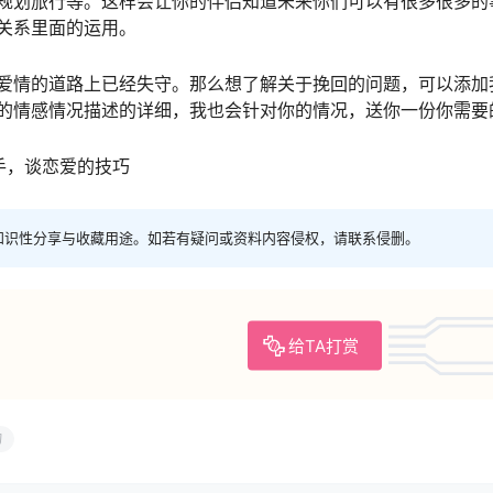
规划旅行等。这样会让你的伴侣知道未来你们可以有很多很多的
关系里面的运用。
情的道路上已经失守。那么想了解关于挽回的问题，可以添加
的情感情况描述的详细，我也会针对你的情况，送你一份你需要
手，谈恋爱的技巧
知识性分享与收藏用途。如若有疑问或资料内容侵权，请联系侵删。
给TA打赏
物