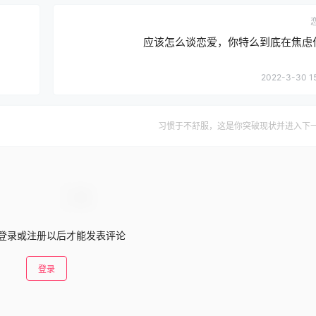
应该怎么谈恋爱，你特么到底在焦虑
2022-3-30 1
习惯于不舒服，这是你突破现状并进入下
登录或注册以后才能发表评论
登录