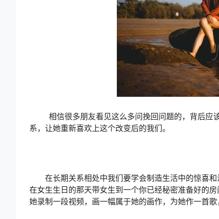
相信很多朋友看见这么多问挽回问题的，背后应该也
系，让她重新喜欢上这个改变后的我们。
在长期关系相处中我们要学会制造生活中的惊喜和浪
在女生生日的那天带女生到一个你已经秘密准备好的房
她录制一段视频，画一幅属于她的画作，为她作一首歌