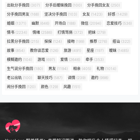
出轨分手挽回
(307)
分手后暧昧挽回
(100)
分手挽回女友
(250)
分手挽回男友
(168)
坚决分手挽回
(103)
女友
(1423)
好感
(1429)
婚姻
(1371)
幽默
(646)
开场白
(188)
微信
(2094)
恋爱技巧
(536)
情书
(2234)
情绪
(2586)
打情骂俏
(372)
把妹
(279)
拉黑分手挽回
(215)
探探
(124)
接吻
(199)
推荐
(276)
搭讪
(322)
故事
(854)
教你谈恋爱
(126)
旅游
(491)
星座
(197)
暧昧
(1485)
模糊邀约
(104)
游戏
(697)
爱情
(2646)
牵手
(353)
生气说分手挽回
(180)
男友
(1194)
相亲
(405)
礼物
(1014)
老公出轨
(100)
聊天技巧
(587)
调情
(239)
邀约
(998)
闹分手挽回
(120)
颜色
(129)
风趣
(151)