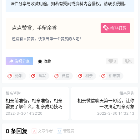
识性分享与收藏用途。如若有疑问或资料内容侵权，请联系侵删。
点点赞赏，手留余香
给TA打赏
还没有人赞赏，快来当第一个赞赏的人吧！
0
0
海报分享
收藏
婚姻
幽默
微信
相亲
相亲前
相亲咨询
相亲咨询
相亲前准备，相亲准备，相亲
相亲微信聊天第一句话，让你
需要了解什么，相亲成功技巧
一次搞定相亲对象
2022-3-30 14:32:20
2022-3-30 14:32:43
0 条回复
文章作者
管理员
A
M