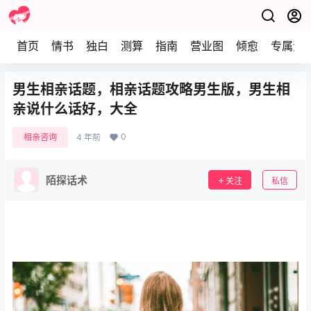
首页
情书
独白
测算
指南
营业图
倾愈
专属资
男生相亲话题，相亲话题攻略男生版，男生相
亲说什么话好，大全
0
相亲咨询
4 年前
陌探话术
关注
私信