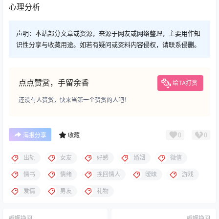
心理分析
声明：本站部分文章或资源，来源于网友或网络整理，主要用作知
识性分享与收藏用途。如若有疑问或资料内容侵权，请联系侵删。
点点赞赏，手留余香
给TA打赏
还没有人赞赏，快来当第一个赞赏的人吧！
0
0
海报分享
收藏
出轨
女友
好感
婚姻
微信
情书
情绪
挽回情人
暧昧
游戏
爱情
男友
礼物
婚姻挽回
婚姻挽回