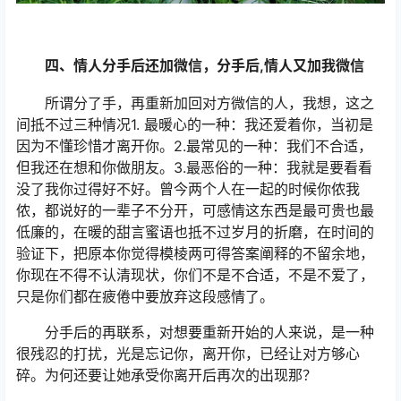
四、情人分手后还加微信，分手后,情人又加我微信
所谓分了手，再重新加回对方微信的人，我想，这之
间抵不过三种情况1. 最暖心的一种：我还爱着你，当初是
因为不懂珍惜才离开你。2.最常见的一种：我们不合适，
但我还在想和你做朋友。3.最恶俗的一种：我就是要看看
没了我你过得好不好。曾今两个人在一起的时候你侬我
侬，都说好的一辈子不分开，可感情这东西是最可贵也最
低廉的，在暖的甜言蜜语也抵不过岁月的折磨，在时间的
验证下，把原本你觉得模棱两可得答案阐释的不留余地，
你现在不得不认清现状，你们不是不合适，不是不爱了，
只是你们都在疲倦中要放弃这段感情了。
分手后的再联系，对想要重新开始的人来说，是一种
很残忍的打扰，光是忘记你，离开你，已经让对方够心
碎。为何还要让她承受你离开后再次的出现那？