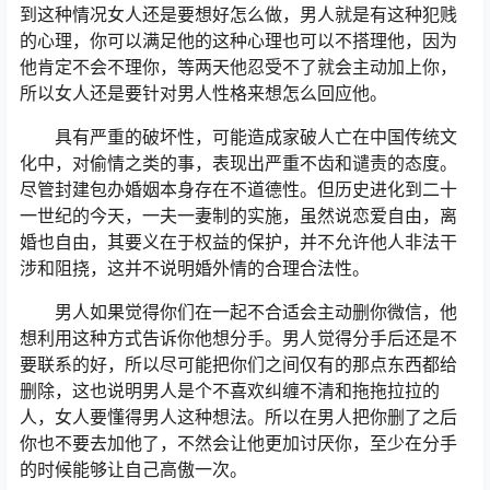
到这种情况女人还是要想好怎么做，男人就是有这种犯贱
的心理，你可以满足他的这种心理也可以不搭理他，因为
他肯定不会不理你，等两天他忍受不了就会主动加上你，
所以女人还是要针对男人性格来想怎么回应他。
具有严重的破坏性，可能造成家破人亡在中国传统文
化中，对偷情之类的事，表现出严重不齿和谴责的态度。
尽管封建包办婚姻本身存在不道德性。但历史进化到二十
一世纪的今天，一夫一妻制的实施，虽然说恋爱自由，离
婚也自由，其要义在于权益的保护，并不允许他人非法干
涉和阻挠，这并不说明婚外情的合理合法性。
男人如果觉得你们在一起不合适会主动删你微信，他
想利用这种方式告诉你他想分手。男人觉得分手后还是不
要联系的好，所以尽可能把你们之间仅有的那点东西都给
删除，这也说明男人是个不喜欢纠缠不清和拖拖拉拉的
人，女人要懂得男人这种想法。所以在男人把你删了之后
你也不要去加他了，不然会让他更加讨厌你，至少在分手
的时候能够让自己高傲一次。