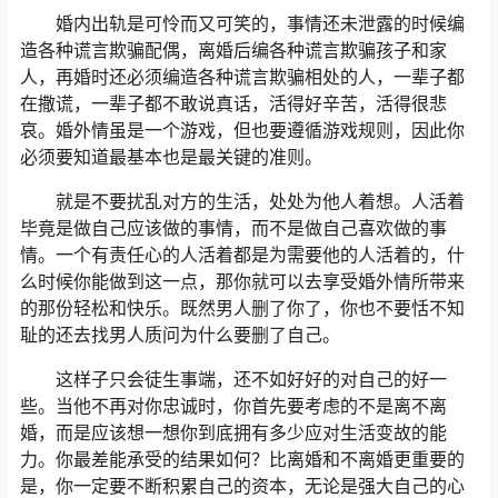
婚内出轨是可怜而又可笑的，事情还未泄露的时候编
造各种谎言欺骗配偶，离婚后编各种谎言欺骗孩子和家
人，再婚时还必须编造各种谎言欺骗相处的人，一辈子都
在撒谎，一辈子都不敢说真话，活得好辛苦，活得很悲
哀。婚外情虽是一个游戏，但也要遵循游戏规则，因此你
必须要知道最基本也是最关键的准则。
就是不要扰乱对方的生活，处处为他人着想。人活着
毕竟是做自己应该做的事情，而不是做自己喜欢做的事
情。一个有责任心的人活着都是为需要他的人活着的，什
么时候你能做到这一点，那你就可以去享受婚外情所带来
的那份轻松和快乐。既然男人删了你了，你也不要恬不知
耻的还去找男人质问为什么要删了自己。
这样子只会徒生事端，还不如好好的对自己的好一
些。当他不再对你忠诚时，你首先要考虑的不是离不离
婚，而是应该想一想你到底拥有多少应对生活变故的能
力。你最差能承受的结果如何？比离婚和不离婚更重要的
是，你一定要不断积累自己的资本，无论是强大自己的心