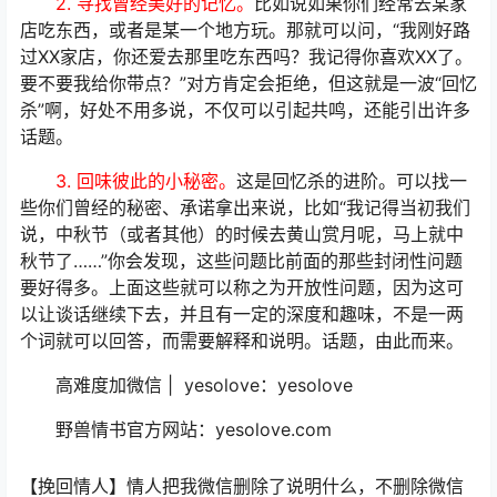
2. 寻找曾经美好的记忆。
比如说如果你们经常去某家
店吃东西，或者是某一个地方玩。那就可以问，“我刚好路
过XX家店，你还爱去那里吃东西吗？我记得你喜欢XX了。
要不要我给你带点？”对方肯定会拒绝，但这就是一波“回忆
杀”啊，好处不用多说，不仅可以引起共鸣，还能引出许多
话题。
3. 回味彼此的小秘密。
这是回忆杀的进阶。可以找一
些你们曾经的秘密、承诺拿出来说，比如“我记得当初我们
说，中秋节（或者其他）的时候去黄山赏月呢，马上就中
秋节了……”你会发现，这些问题比前面的那些封闭性问题
要好得多。上面这些就可以称之为开放性问题，因为这可
以让谈话继续下去，并且有一定的深度和趣味，不是一两
个词就可以回答，而需要解释和说明。话题，由此而来。
高难度加微信 | yesolove：yesolove
野兽情书官方网站：yesolove.com
【挽回情人】情人把我微信删除了说明什么，不删除微信