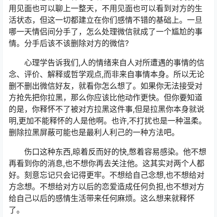
用见面也可以聊上一整天，不用见面也可以看到对方的生
活状态，但这一切都建立在你们感情不错的基础上。一旦
哪一天情侣间分手了，怎么处理微信就成了一个尴尬的事
情。分手后该不该删除对方的微信?
心理学告诉我们,人的情绪来自人对所遭遇的事情的信
念、评价、解释或哲学观点,而非来自事情本身。所以无论
删不删出微信好友，就看你怎么想了。如果你无法接受对
方抢先把你拉黑，那么你应该比他动作更快。但你要知道
的是，你释怀不了被对方拉黑这件事,但是拉黑你本身就说
明,更加不能释怀的人是他啊。也许,不打扰也是一种温柔。
删除拉黑屏蔽可能也是最利人利己的一种方法吧。
伤口这种东西,晾着反而好的快,憋着容易感染。他不想
再看到你的消息,也不想你再去关注他。这其实对两个人都
好。刻意忘记只会记得更牢。不想给自己念想,也不想给对
方念想。不想给对方以后的恋爱造成任何负担,也不想对方
给自己以后的感情生活带来任何麻烦。这么想来就释怀
了。