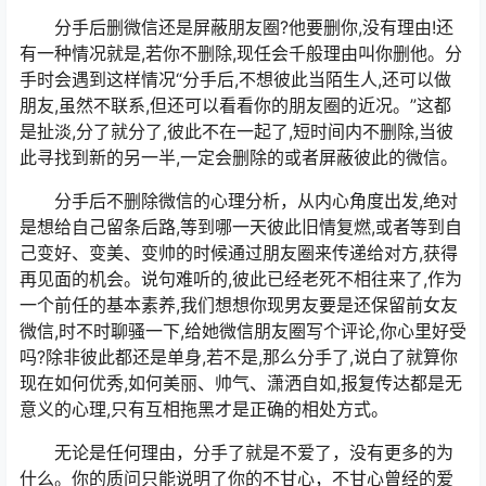
分手后删微信还是屏蔽朋友圈?他要删你,没有理由!还
有一种情况就是,若你不删除,现任会千般理由叫你删他。分
手时会遇到这样情况“分手后,不想彼此当陌生人,还可以做
朋友,虽然不联系,但还可以看看你的朋友圈的近况。”这都
是扯淡,分了就分了,彼此不在一起了,短时间内不删除,当彼
此寻找到新的另一半,一定会删除的或者屏蔽彼此的微信。
分手后不删除微信的心理分析，从内心角度出发,绝对
是想给自己留条后路,等到哪一天彼此旧情复燃,或者等到自
己变好、变美、变帅的时候通过朋友圈来传递给对方,获得
再见面的机会。说句难听的,彼此已经老死不相往来了,作为
一个前任的基本素养,我们想想你现男友要是还保留前女友
微信,时不时聊骚一下,给她微信朋友圈写个评论,你心里好受
吗?除非彼此都还是单身,若不是,那么分手了,说白了就算你
现在如何优秀,如何美丽、帅气、潇洒自如,报复传达都是无
意义的心理,只有互相拖黑才是正确的相处方式。
无论是任何理由，分手了就是不爱了，没有更多的为
什么。你的质问只能说明了你的不甘心，不甘心曾经的爱