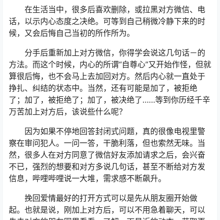
在生活当中，很多后喜欢删除，或拉黑对方微信、电
话，以示内心态度之决绝。可等到自己稍微冷静下来的时
候，又会后悔自己当初的所作所为。
分手后重新加上对方微信，你得学会说这几句话－的
方法。而这个时候，内心的所谓“自尊心”又开始作怪，但就
算很后悔，也不会马上去加回对方。然后内心就一直处于
挣扎、纠结的状态中。当然，还有可能是加了，被拒绝
了；加了，被拒绝了；加了，被决绝了……等到你历经千辛
万苦加上对方后，该说些什么呢？
因为如果不停地回答封闭式问题，真的很像电视里警
察在审问犯人。一问一答，干脆利落，但也索然无味。当
然，很多人在对方同意了微信好友添加请求之后，会兴奋
不已，强烈的想要和对方多说几句话，甚至不断给对方发
信息，哔哩哔哩说一大堆，需求感不断飙升。
挽回爱情最好的打开方式可以是先从朋友圈开始做
起。也就是说，刚加上对方后，可以不用急着聊天，可以