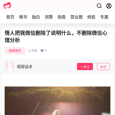
首页
情书
独白
测算
指南
营业图
倾愈
专属资
情人把我微信删除了说明什么，不删除微信心
理分析
0
婚姻挽回
4 年前
陌探话术
关注
私信