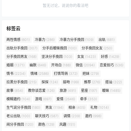
暂无讨论，说说你的看法吧
标签云
两性情感
(601)
冷暴力
(286)
冷暴力分手挽回
(109)
出轨
(681)
出轨分手挽回
(307)
分手后暧昧挽回
(100)
分手挽回女友
(250)
分手挽回男友
(168)
坚决分手挽回
(103)
女友
(1423)
好感
(1429)
婚姻
(1371)
幽默
(646)
开场白
(188)
微信
(2094)
恋爱技巧
(536)
情书
(2234)
情绪
(2586)
打情骂俏
(372)
把妹
(279)
拉黑分手挽回
(215)
探探
(124)
接吻
(199)
推荐
(276)
搭讪
(322)
故事
(854)
教你谈恋爱
(126)
旅游
(491)
星座
(197)
暧昧
(1485)
模糊邀约
(104)
游戏
(697)
爱情
(2646)
牵手
(353)
生气说分手挽回
(180)
男友
(1194)
相亲
(405)
礼物
(1014)
老公出轨
(100)
聊天技巧
(587)
调情
(239)
邀约
(998)
闹分手挽回
(120)
颜色
(129)
风趣
(151)