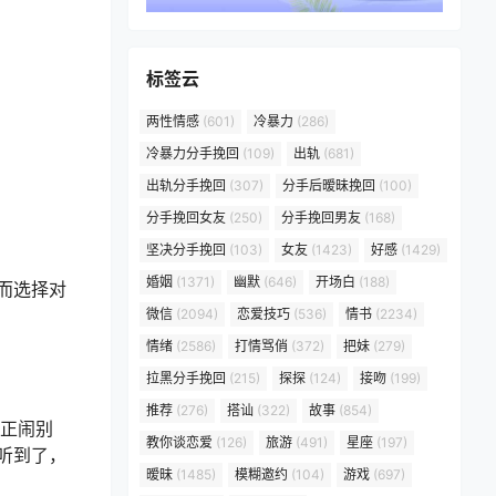
标签云
两性情感
(601)
冷暴力
(286)
冷暴力分手挽回
(109)
出轨
(681)
出轨分手挽回
(307)
分手后暧昧挽回
(100)
分手挽回女友
(250)
分手挽回男友
(168)
坚决分手挽回
(103)
女友
(1423)
好感
(1429)
婚姻
(1371)
幽默
(646)
开场白
(188)
而选择对
微信
(2094)
恋爱技巧
(536)
情书
(2234)
情绪
(2586)
打情骂俏
(372)
把妹
(279)
拉黑分手挽回
(215)
探探
(124)
接吻
(199)
推荐
(276)
搭讪
(322)
故事
(854)
正闹别
教你谈恋爱
(126)
旅游
(491)
星座
(197)
听到了，
暧昧
(1485)
模糊邀约
(104)
游戏
(697)