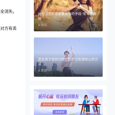
全消失。
对付强势的老婆最有效的手段-常常赞美
她
4 年前
对方有丢
追女孩子如何讨她欢心？讨女孩欢心的方
法
4 年前