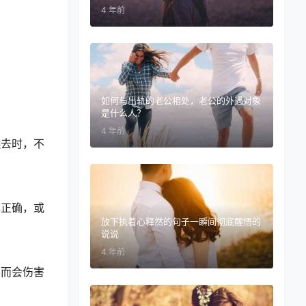
4 年前
如何与出轨的老公相处，老公的外遇对象
是什么人？
4 年前
燃去时，不
正确，或
放下执着心释然的句子一瞬间彻底醒悟的
说说
4 年前
而会伤害