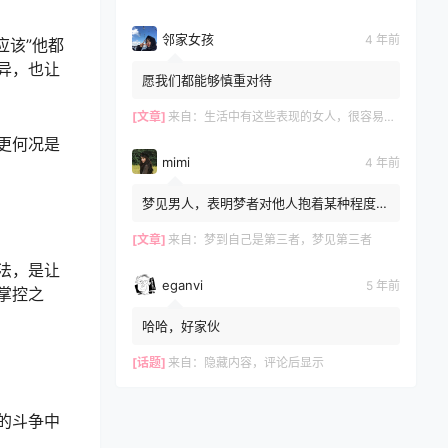
邻家女孩
4 年前
应该”他都
异，也让
愿我们都能够慎重对待
[文章]
来自：
生活中有这些表现的女人，很容易和别人发生关系，再漂亮也别娶
更何况是
mimi
4 年前
梦见男人，表明梦者对他人抱着某种程度的
不安感，文章不错?
[文章]
来自：
梦到自己是第三者，梦见第三者
法，是让
eganvi
5 年前
掌控之
哈哈，好家伙
[话题]
来自：
隐藏内容，评论后显示
的斗争中