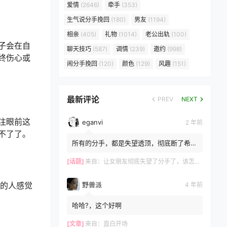
爱情
(2646)
牵手
(353)
生气说分手挽回
(180)
男友
(1194)
相亲
(405)
礼物
(1014)
老公出轨
(100)
子会在自
聊天技巧
(587)
调情
(239)
邀约
(998)
终伤心或
闹分手挽回
(120)
颜色
(129)
风趣
(151)
最新评论
PREV
NEXT
注眼前这
eganvi
2 年前
不了了。
所有的分手，都是失望透顶，彻底断了希
望，而所有的挽留，都是推翻失望，重建希
望的过程。 ?女生嘴上说...
[话题]
来自：
让女朋友彻底失望了分手了，该怎么挽回？
野兽派
的人感觉
4 年前
哈哈?，这个好啊
[文章]
来自：
直白开场