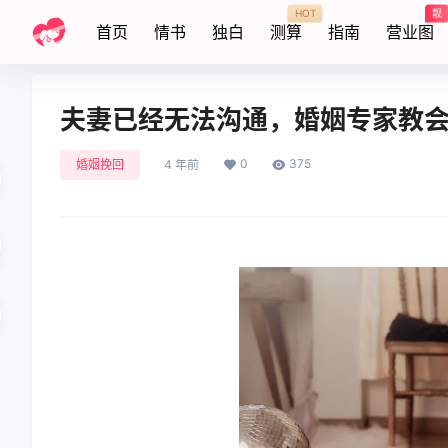
HOT
靓
首页
情书
独白
测算
指南
营业图
夫妻已经无法沟通，婚姻专家教
0
375
婚姻挽回
4 年前