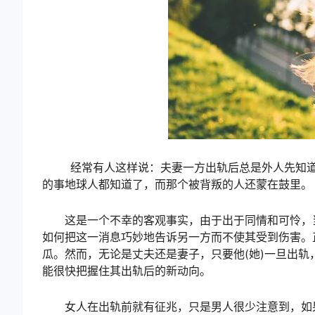
经常有人这样说：夫妻一方出轨后总是外人先知道，
的事地球人都知道了，而那个被背叛的人还蒙在鼓里。
这是一个不幸的客观事实，由于出于同情和可怜，当
如何把这一消息巧妙地告诉另一方而不使其受到伤害。
瓜。然而，无论是丈夫还是妻子，只要他(她)一旦出
能很快把握住其出轨后的新动向。
女人在出轨前就有征兆，只是男人很少注意到，如果