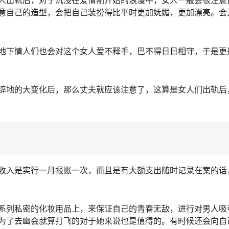
出轨后，对于沉浸在爱情刚开始的浪漫中，女人一般会很注意
意自己的造型，会把自己装扮得比平时更加妩媚，更加漂亮。会
下情人们也会对这个女人爱不释手，巴不得日日相守，于是更
地的大变化后，那么丈夫就应该注意了，这算是女人们出轨后
入是实行一月报账一次，而且是有大额支出随时记录在案的话
列私密的化妆用品上，来保证自己的青春无敌，进行对男人吸
为了去幽会就算打飞的对于她来说也是值得的。有时候还会向自