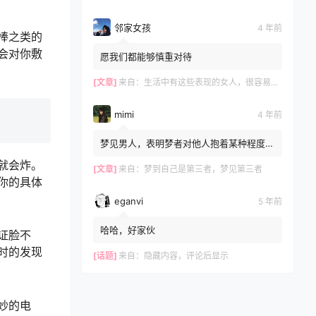
邻家女孩
4 年前
棒之类的
会对你敷
愿我们都能够慎重对待
[文章]
来自：
生活中有这些表现的女人，很容易和别人发生关系，再漂亮也别娶
mimi
4 年前
梦见男人，表明梦者对他人抱着某种程度的
不安感，文章不错?
就会炸。
[文章]
来自：
梦到自己是第三者，梦见第三者
你的具体
eganvi
5 年前
哈哈，好家伙
证脸不
时的发现
[话题]
来自：
隐藏内容，评论后显示
妙的电