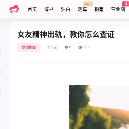
HOT
靓
首页
情书
独白
测算
指南
营业图
女友精神出轨，教你怎么查证
0
238
婚姻挽回
4 年前