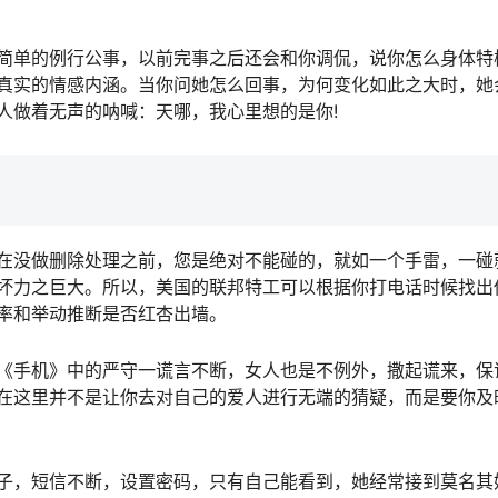
单的例行公事，以前完事之后还会和你调侃，说你怎么身体特
真实的情感内涵。当你问她怎么回事，为何变化如此之大时，她
人做着无声的呐喊：天哪，我心里想的是你!
没做删除处理之前，您是绝对不能碰的，就如一个手雷，一碰
坏力之巨大。所以，美国的联邦特工可以根据你打电话时候找出
率和举动推断是否红杏出墙。
手机》中的严守一谎言不断，女人也是不例外，撒起谎来，保
在这里并不是让你去对自己的爱人进行无端的猜疑，而是要你及
，短信不断，设置密码，只有自己能看到，她经常接到莫名其