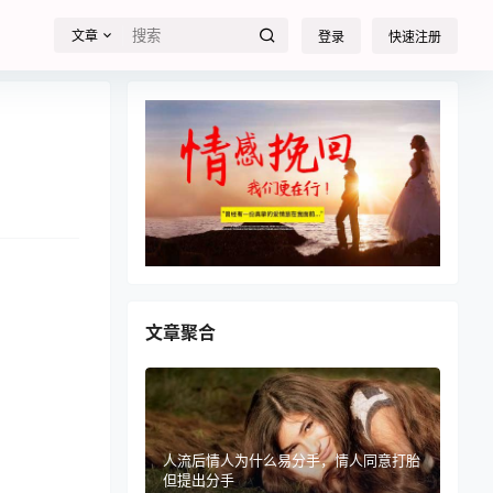
文章
登录
快速注册
文章聚合
人流后情人为什么易分手，情人同意打胎
但提出分手