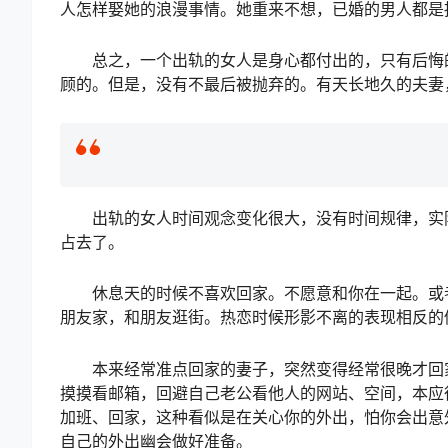
人怎样娶她的浪漫事情。她重来不想，已婚的男人都是
总之，一个出轨的女人是身心都付出的，只有后悔的
顾的。但是，没有不最后被抛弃的。有天长地久的夫妻
出轨的女人时间观念变化很大，没有时间规律，实际
占去了。
休息天的时候不喜欢回家。不愿意和你在一起。或者
朋友家，和朋友逛街。热恋时候形影不离的表现相反的
本来经常准点回家的妻子，突然变得经常很晚才回家
摸摸看邮箱，回避自己老公看他人的网站、空间，本应
加班、回家，这种看似是在关心你的外出，怕你会出意
自己的外出幽会做好准备。