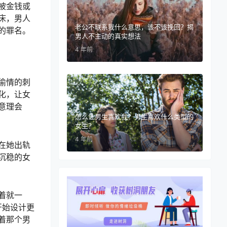
被金钱或
床，男人
老公不联系我什么意思，该不该挽回？揭
的罪名。
男人不主动的真实想法
4 年前
偷情的刺
化，让女
意理会
怎么让男生喜欢我？男生喜欢什么类型的
女生？
4 年前
在她出轨
沉稳的女
着就一
开始设计更
着那个男