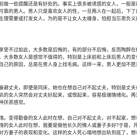
前做一些提醒还是有好处的。事实上很多被诱惑的女人，一般是
可靠的男人。男人只是喜欢女人的性，一旦两人在一起后，下了
生理需要或打发女人，为的是不让女人太缠身，怕担当忘恩负义
受不过如此，大多数是后悔的，有的部分不后悔，反而陶醉在
。大多数女人是感觉不值得的，特别是上床前和上床后男人的变
自己的原因，总是在男人身上找毛病。这样一来，男人更加不愿
避丈夫，即便是同床，她也在想自己对不起丈夫，特别是丈夫
轨的女人突然会对丈夫好起来，或恨起来，容易极端情绪化。再
种厌恶感觉。
。变得勤奋的女人此时在想，自己对不起丈夫，对不起家，想
惰的女人此时在想，我要是做他长久的情人或妻子多好?于是，
对方妻子的表现和变化。这样的女人死心塌地想出轨到底了，想