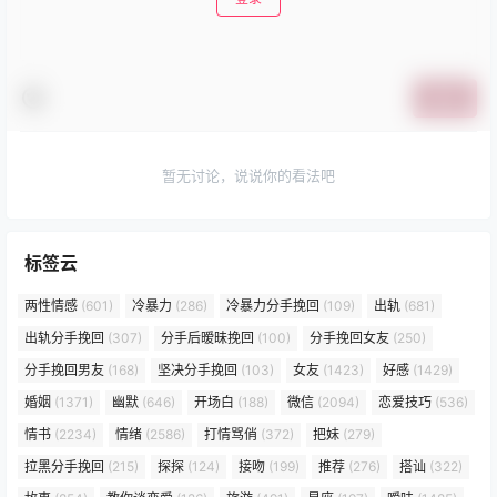
提交
暂无讨论，说说你的看法吧
标签云
两性情感
(601)
冷暴力
(286)
冷暴力分手挽回
(109)
出轨
(681)
出轨分手挽回
(307)
分手后暧昧挽回
(100)
分手挽回女友
(250)
分手挽回男友
(168)
坚决分手挽回
(103)
女友
(1423)
好感
(1429)
婚姻
(1371)
幽默
(646)
开场白
(188)
微信
(2094)
恋爱技巧
(536)
情书
(2234)
情绪
(2586)
打情骂俏
(372)
把妹
(279)
拉黑分手挽回
(215)
探探
(124)
接吻
(199)
推荐
(276)
搭讪
(322)