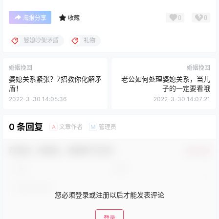
0
0
海报分享
收藏
婆媳吵架矛盾
礼物
婚姻挽回
婚姻挽回
婆媳关系紧张？7招教你化解矛
老公如何处理婆媳关系，当儿
盾！
子的一定要看哦
2022-3-30 14:05:36
2022-3-30 14:07:21
0 条回复
文章作者
管理员
A
M
欢迎您，新朋友，感谢参与互动！
确认修改
您必须登录或注册以后才能发表评论
登录