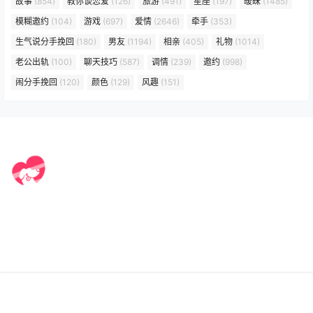
故事
(854)
教你谈恋爱
(126)
旅游
(491)
星座
(197)
暧昧
(1485)
模糊邀约
(104)
游戏
(697)
爱情
(2646)
牵手
(353)
生气说分手挽回
(180)
男友
(1194)
相亲
(405)
礼物
(1014)
老公出轨
(100)
聊天技巧
(587)
调情
(239)
邀约
(998)
闹分手挽回
(120)
颜色
(129)
风趣
(151)
YesoLove 野兽情书：恋爱知识图谱，助你提升个人情感状态， 提
供基于情感的多元化知识内容。
部分图文来源于网络，侵删联系我们！
Email : services@yesolove.com
Copyright © 2026
野兽情书
首页
专题
认证
搜索
菜单
我的
粤ICP备2021169893号