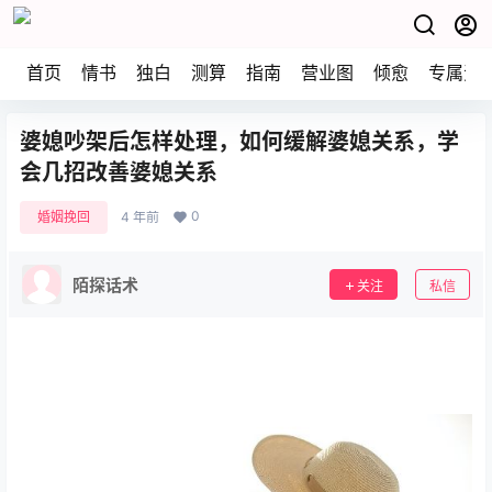
首页
情书
独白
测算
指南
营业图
倾愈
专属资
婆媳吵架后怎样处理，如何缓解婆媳关系，学
会几招改善婆媳关系
0
婚姻挽回
4 年前
陌探话术
关注
私信