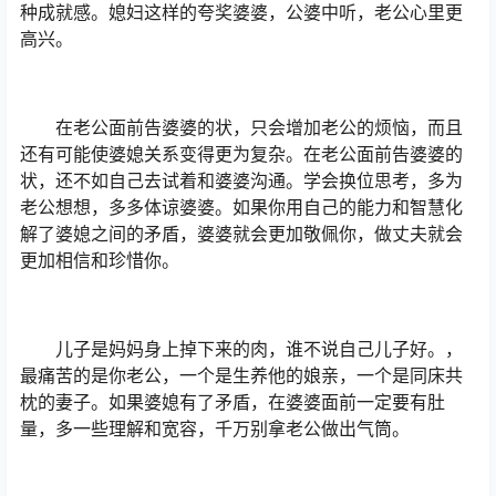
种成就感。媳妇这样的夸奖婆婆，公婆中听，老公心里更
高兴。
在老公面前告婆婆的状，只会增加老公的烦恼，而且
还有可能使婆媳关系变得更为复杂。在老公面前告婆婆的
状，还不如自己去试着和婆婆沟通。学会换位思考，多为
老公想想，多多体谅婆婆。如果你用自己的能力和智慧化
解了婆媳之间的矛盾，婆婆就会更加敬佩你，做丈夫就会
更加相信和珍惜你。
儿子是妈妈身上掉下来的肉，谁不说自己儿子好。，
最痛苦的是你老公，一个是生养他的娘亲，一个是同床共
枕的妻子。如果婆媳有了矛盾，在婆婆面前一定要有肚
量，多一些理解和宽容，千万别拿老公做出气筒。