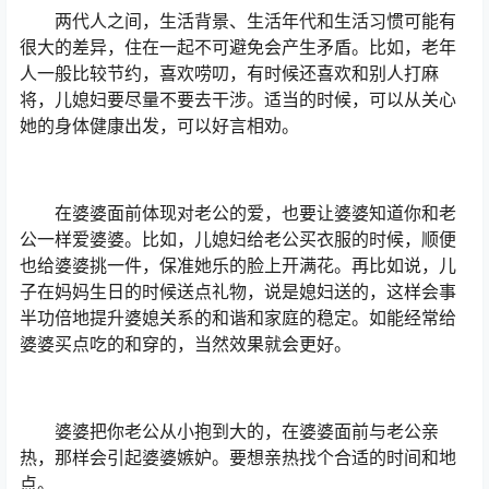
两代人之间，生活背景、生活年代和生活习惯可能有
很大的差异，住在一起不可避免会产生矛盾。比如，老年
人一般比较节约，喜欢唠叨，有时候还喜欢和别人打麻
将，儿媳妇要尽量不要去干涉。适当的时候，可以从关心
她的身体健康出发，可以好言相劝。
在婆婆面前体现对老公的爱，也要让婆婆知道你和老
公一样爱婆婆。比如，儿媳妇给老公买衣服的时候，顺便
也给婆婆挑一件，保准她乐的脸上开满花。再比如说，儿
子在妈妈生日的时候送点礼物，说是媳妇送的，这样会事
半功倍地提升婆媳关系的和谐和家庭的稳定。如能经常给
婆婆买点吃的和穿的，当然效果就会更好。
婆婆把你老公从小抱到大的，在婆婆面前与老公亲
热，那样会引起婆婆嫉妒。要想亲热找个合适的时间和地
点。