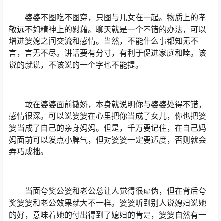
婆婆不图吃不图穿，只图与儿女在一起。物质上的孝
敬远不如精神上的慰藉。聊天就是一个不错的办法，可以
增进婆媳之间交流和感情。当然，不能什么事都知无不
言，言无不尽。讲话要有分寸，有利于促进家庭和睦。该
说的就说，不该说的一个字也不能提。
敢在婆婆面前撒娇，本身就说明你与婆婆处得不错，
感情很深。可以说婆婆在心里把你当成了女儿，你也把婆
婆当成了自己的亲身妈妈。但是，千万要记住，在自己妈
妈面前可以发点小脾气，但对婆婆一定要适度，否则就会
弄巧成拙。
当面夸奖公婆和老公总让人觉得很虚伪，但在背后夸
奖婆婆和老公效果就大不一样。婆婆听到别人说媳妇说她
的好，意味着她的付出得到了媳妇的肯定，婆婆自然有一