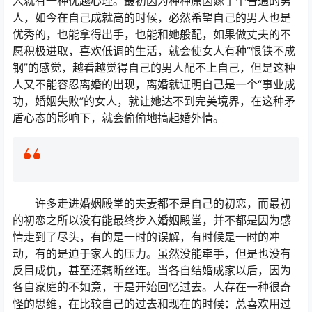
人就有一种优越心理。最初因为种种原因嫁了个普通的男
人，如今在自己成就高的时候，必然希望自己的男人也是
优秀的，也能拿得出手，也能和她般配，如果做丈夫的不
愿积极进取，喜欢低调的生活，就会使女人有种“恨铁不成
钢”的感觉，越看越觉得自己的男人配不上自己，但是这种
人又不能容忍离婚的出现，离婚就证明自己是一个“事业成
功，婚姻失败”的女人，就让她达不到完美境界，在这种矛
盾心态的影响下，就会偷偷地搞起婚外情。
许多走进婚姻殿堂的夫妻都不是自己的初恋，而最初
的初恋之所以没有能最终步入婚姻殿堂，并不都是因为感
情走到了尽头，有的是一时的误解，有时候是一时的冲
动，有的是迫于家人的压力。虽然没能牵手，但是也没有
反目成仇，甚至还藕断丝连。当各自结婚成家以后，因为
各自家庭的不如意，于是开始回忆过去。人存在一种很奇
怪的思维，在比较自己的过去和现在的时候：总喜欢用过