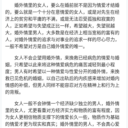
婚外情里的女人，要么在婚前就不是因为情爱才结婚
的，要么就是一个十分在意情爱的女人，或是对先生在经
济上的贫穷和平庸的不满，或是无法忍受孤独和寂寞的
人，正如希望与失望成正比一样，希望越大，失望就越
大，婚外情里男人，大多数是在经济上相当宽裕的富有的
人，对婚外情爱的追求与对事业的追求一样的尽心尽力，
一般不希望对方是自己婚外情爱的唯一。
女人不会企望用婚外情，来挽救已经病危的情爱与婚
姻，只希望以此来将这种情爱病危的痛苦减轻到最小程
度；男人有时希望以一种情爱与性爱分开的婚外情，来挽
救已见危机的婚姻，以自己出轨后的内疚感来增加对婚内
情感的补偿，但男人同样不能容忍对方在精神上和行为上
的背叛。
女人一般不会钟情一个经济缺少独立的男人，婚外情
里的女人，尤更看重对方经济实力和物质的富有程度，因
为女人更相信物质支撑下的情爱长久一些，物质作为基础
的情爱才更为现实和真实；婚外情里的男人，不会真心爱