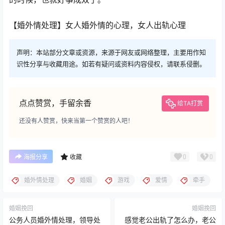
【婚外情处理】女人婚外情的心理，女人出轨心理
声明：本站部分文章或资源，来源于网友或网络整理，主要用作知
识性分享与收藏用途。如若有疑问或资料内容侵权，请联系侵删。
点点赞赏，手留余香
给TA打赏
还没有人赞赏，快来当第一个赞赏的人吧！
0
0
海报分享
收藏
婚外情处理
婚姻
游戏
爱情
牵手
婚姻挽回
婚姻挽回
公务人员婚外情处理，领导处
感觉老公出轨了怎么办，老公