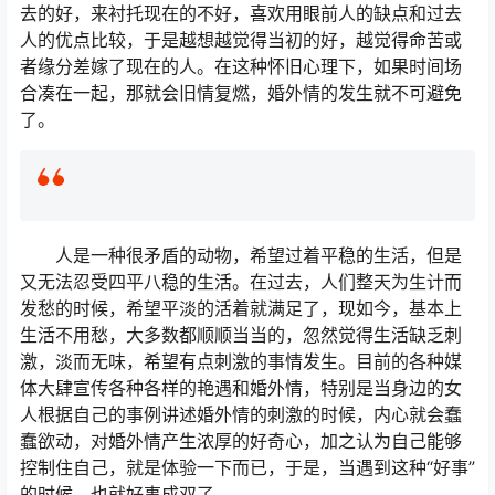
去的好，来衬托现在的不好，喜欢用眼前人的缺点和过去
人的优点比较，于是越想越觉得当初的好，越觉得命苦或
者缘分差嫁了现在的人。在这种怀旧心理下，如果时间场
合凑在一起，那就会旧情复燃，婚外情的发生就不可避免
了。
人是一种很矛盾的动物，希望过着平稳的生活，但是
又无法忍受四平八稳的生活。在过去，人们整天为生计而
发愁的时候，希望平淡的活着就满足了，现如今，基本上
生活不用愁，大多数都顺顺当当的，忽然觉得生活缺乏刺
激，淡而无味，希望有点刺激的事情发生。目前的各种媒
体大肆宣传各种各样的艳遇和婚外情，特别是当身边的女
人根据自己的事例讲述婚外情的刺激的时候，内心就会蠢
蠢欲动，对婚外情产生浓厚的好奇心，加之认为自己能够
控制住自己，就是体验一下而已，于是，当遇到这种“好事”
的时候，也就好事成双了。