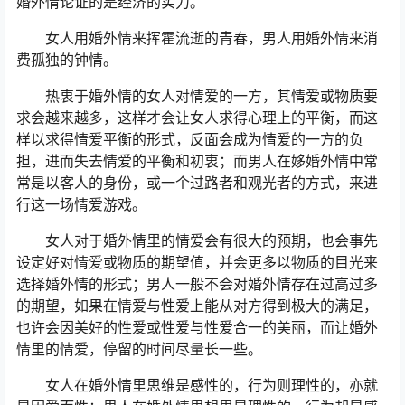
婚外情论证的是经济的实力。
女人用婚外情来挥霍流逝的青春，男人用婚外情来消
费孤独的钟情。
热衷于婚外情的女人对情爱的一方，其情爱或物质要
求会越来越多，这样才会让女人求得心理上的平衡，而这
样以求得情爱平衡的形式，反面会成为情爱的一方的负
担，进而失去情爱的平衡和初衷；而男人在姼婚外情中常
常是以客人的身份，或一个过路者和观光者的方式，来进
行这一场情爱游戏。
女人对于婚外情里的情爱会有很大的预期，也会事先
设定好对情爱或物质的期望值，并会更多以物质的目光来
选择婚外情的形式；男人一般不会对婚外情存在过高过多
的期望，如果在情爱与性爱上能从对方得到极大的满足，
也许会因美好的性爱或性爱与性爱合一的美丽，而让婚外
情里的情爱，停留的时间尽量长一些。
女人在婚外情里思维是感性的，行为则理性的，亦就