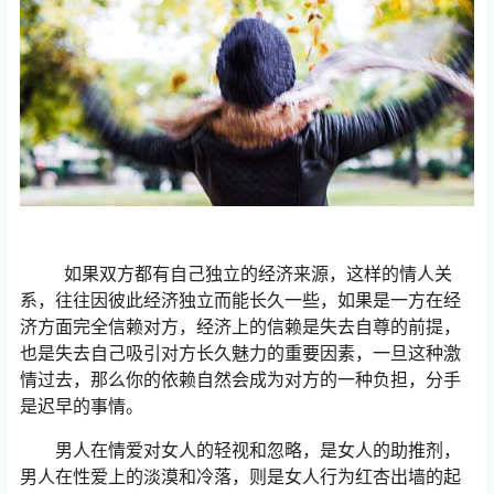
如果双方都有自己独立的经济来源，这样的情人关
系，往往因彼此经济独立而能长久一些，如果是一方在经
济方面完全信赖对方，经济上的信赖是失去自尊的前提，
也是失去自己吸引对方长久魅力的重要因素，一旦这种激
情过去，那么你的依赖自然会成为对方的一种负担，分手
是迟早的事情。
男人在情爱对女人的轻视和忽略，是女人的助推剂，
男人在性爱上的淡漠和冷落，则是女人行为红杏出墙的起