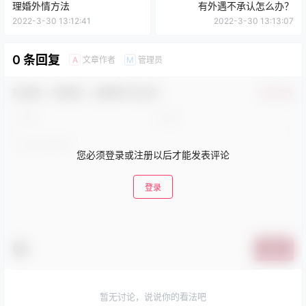
理婚外情方法
有外遇不承认怎么办？
2022-3-30 13:12:41
2022-3-30 13:13:07
0 条回复
文章作者
管理员
A
M
欢迎您，新朋友，感谢参与互动！
确认修改
您必须登录或注册以后才能发表评论
登录
提交
暂无讨论，说说你的看法吧