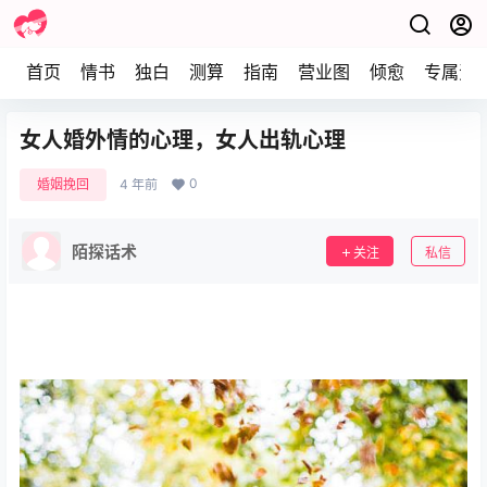
首页
情书
独白
测算
指南
营业图
倾愈
专属资
女人婚外情的心理，女人出轨心理
0
婚姻挽回
4 年前
陌探话术
关注
私信