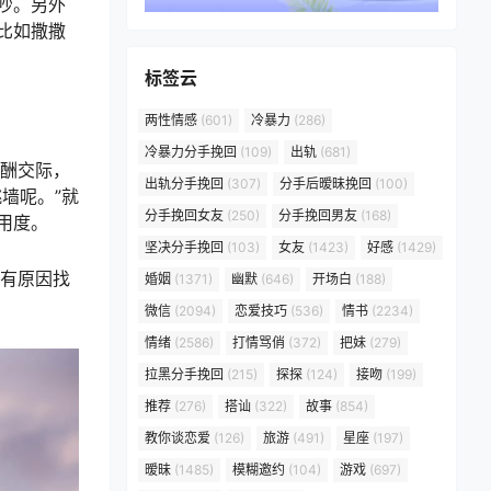
吵。另外
比如撒撒
标签云
两性情感
(601)
冷暴力
(286)
冷暴力分手挽回
(109)
出轨
(681)
酬交际，
出轨分手挽回
(307)
分手后暧昧挽回
(100)
墙呢。”就
分手挽回女友
(250)
分手挽回男友
(168)
用度。
坚决分手挽回
(103)
女友
(1423)
好感
(1429)
有原因找
婚姻
(1371)
幽默
(646)
开场白
(188)
微信
(2094)
恋爱技巧
(536)
情书
(2234)
情绪
(2586)
打情骂俏
(372)
把妹
(279)
拉黑分手挽回
(215)
探探
(124)
接吻
(199)
推荐
(276)
搭讪
(322)
故事
(854)
教你谈恋爱
(126)
旅游
(491)
星座
(197)
暧昧
(1485)
模糊邀约
(104)
游戏
(697)