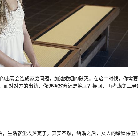
的出现会造成家庭问题，加速婚姻的破灭。在这个时候，你需要
，面对对方的出轨，你选择放弃还是挽回？挽回，再考虑第三者
后，生活就尘埃落定了。其实不然，结婚之后，女人的婚姻保卫