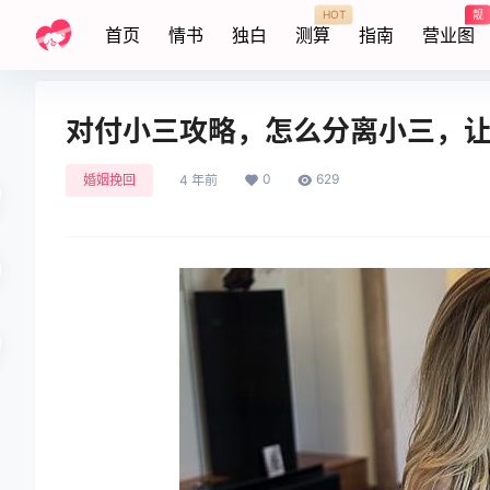
HOT
靓
首页
情书
独白
测算
指南
营业图
对付小三攻略，怎么分离小三，
0
629
婚姻挽回
4 年前