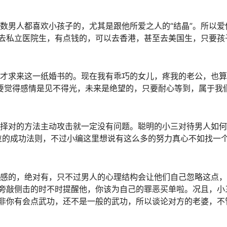
男人都喜欢小孩子的，尤其是跟他所爱之人的“结晶”。所以爱
去私立医院生，有点钱的，可以去香港，甚至去美国生，只要孩
才求来这一纸婚书的。现在我有乖巧的女儿，疼我的老公，也算
不要觉得感情是见不得光，未来是绝望的，只要耐心等到，属于我
择对的方法主动攻击就一定没有问题。聪明的小三对待男人如何
位的成功法则，不过小编这里想说有这么多的努力真心不如找一
感的，绝对有，只不过男人的心理结构会让他们自己忽略这点，
旁敲侧击的时不时提醒他，你该为自己的罪恶买单啦。况且，小
非你有会点武功，还不是一般的武功，所以谈论对方的老婆，不