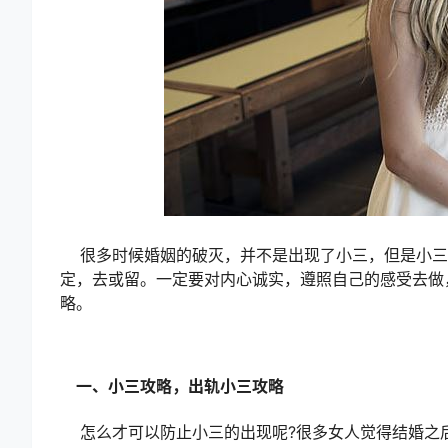
很多时候婚姻的破灭，并不是出现了小三，但是小三
定，去或留。一定要对内心诚实，遵照自己的感受去做
略。
一、小三攻略，出轨小三攻略
怎么才可以防止小三的出现呢?很多女人觉得结婚之