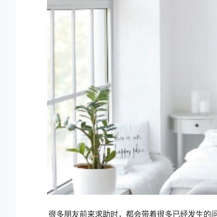
很多朋友前来求助时，都会带着很多已经发生的问题