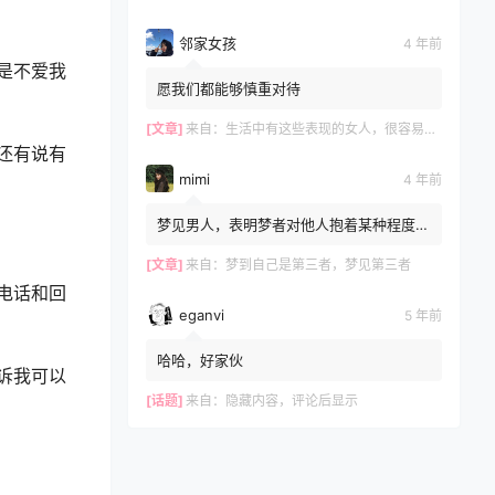
邻家女孩
4 年前
是不爱我
愿我们都能够慎重对待
[文章]
来自：
生活中有这些表现的女人，很容易和别人发生关系，再漂亮也别娶
还有说有
mimi
4 年前
梦见男人，表明梦者对他人抱着某种程度的
不安感，文章不错?
[文章]
来自：
梦到自己是第三者，梦见第三者
电话和回
eganvi
5 年前
哈哈，好家伙
诉我可以
[话题]
来自：
隐藏内容，评论后显示