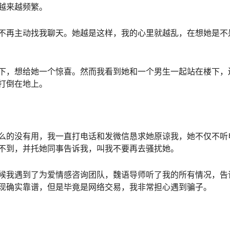
越来越频繁。
再主动找我聊天。她越是这样，我的心里就越乱，在想她是不
，想给她一个惊喜。然而我看到她和一个男生一起站在楼下，
打倒在地上。
的没有用，我一直打电话和发微信恳求她原谅我，她不仅不听
不到，并托她同事告诉我，叫我不要再去骚扰她。
我遇到了为爱情感咨询团队，魏语导师听了我的所有情况，告
现确实靠谱，但是毕竟是网络交易，我非常担心遇到骗子。