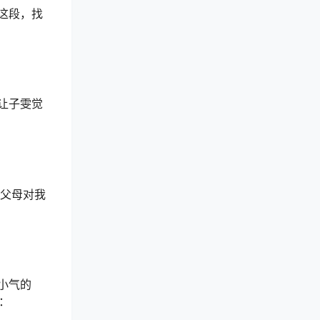
这段，找
让子雯觉
父母对我
小气的
：