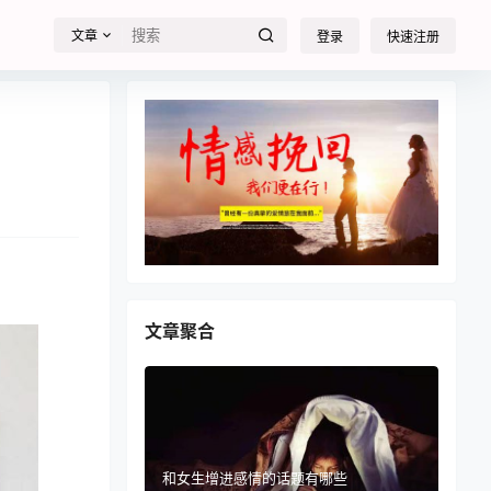
文章
登录
快速注册
文章聚合
和女生增进感情的话题有哪些