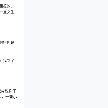
回报的，
一旦女生
泡妞但是
》找到了
经常说你不
人，一些小