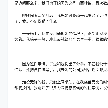
是追问那么多，我们也开始因为这些事而吵架，且次数
吵吵闹闹两个月后，我先她对我越来越冷淡了，也不
了，我是不是做错了什么。
一天晚上，我在没用通知她的情况下，跑到她家楼下
笑的。我脑子一热，冲上去就给那个男生一拳，狠狠的
因为这件事情，子雯和我提出了分手。不管我说什么
信息，还把微信拉黑了。我去她的公司找她，连面都见
走投无路的我，只能上网求助，在我痛苦无比的时候
帮我挽回，我翻开了很多为爱情感咨询的过往案例，发