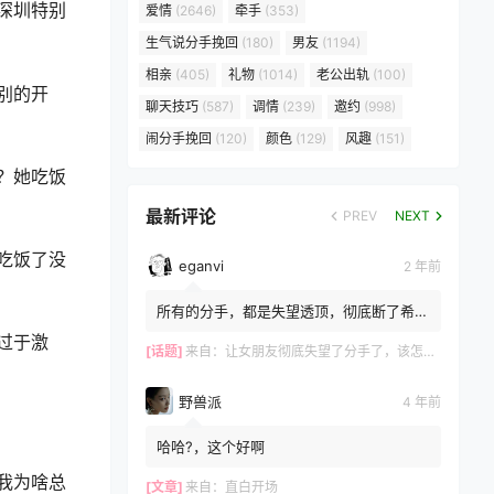
深圳特别
爱情
(2646)
牵手
(353)
生气说分手挽回
(180)
男友
(1194)
相亲
(405)
礼物
(1014)
老公出轨
(100)
别的开
聊天技巧
(587)
调情
(239)
邀约
(998)
闹分手挽回
(120)
颜色
(129)
风趣
(151)
？她吃饭
最新评论
PREV
NEXT
吃饭了没
eganvi
2 年前
所有的分手，都是失望透顶，彻底断了希
望，而所有的挽留，都是推翻失望，重建希
过于激
望的过程。 ?女生嘴上说...
[话题]
来自：
让女朋友彻底失望了分手了，该怎么挽回？
野兽派
4 年前
哈哈?，这个好啊
我为啥总
[文章]
来自：
直白开场