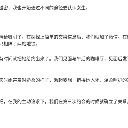
密，我也开始通过不同的途径去认识女生。
给吸引了。在探探上简单的交换信息后，我们就加了微信。在
只相隔了两站地铁。
时间就把她给约出来了。我们见面与午后的咖啡厅，见面后发
时她害羞时娇柔的样子，激起我想一把搂她入怀，温柔呵护的
，在我的主动追求下，我们在第三次约会的时候就确立了关系