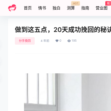
HOT
靓
首页
情书
独白
测算
指南
营业图
做到这五点，20天成功挽回的秘
0
195
分手挽回
4 年前