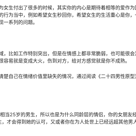
女生付出了很多的时候，其实你的内心是期待着相等的爱作为
的行为当中，例如希望女生秒回你，希望女生的生活重心是你，
现一系列的问题。
，比如工作特别突出，但是在情感上都非常脆弱，也可能很会
很容易就是变成大火，伤到对方，给对方感觉就是你不成熟。
楚自己在情绪价值里缺失的情况，通过阅读《二十四男性原型
当25岁的男生，所以也是为什么同龄层的情侣，你的女朋友
生，才会得到她的认可，又或者你在为人处世上已经远超其他男