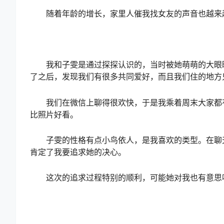
随着年龄的增长，家里人催我找女友的声音也越来越
我和子雯是通过探探认识的，当时被她萌萌的大眼睛
了之后，发现我们有很多共同爱好，而且我们住的地方
我们在微信上聊得很欢快，于是我乘着周末大家都有
比照片好看。
子雯的性格有点小鸟依人，是我喜欢的类型。在聊天
肯定了我要追求她的决心。
这次的追求过程特别的顺利，可能她对我也有意思吧