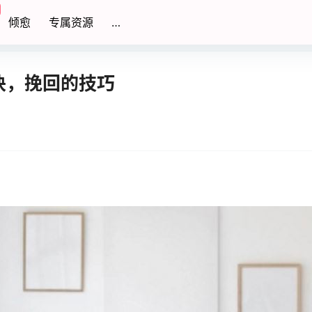
倾愈
专属资源
…
诀，挽回的技巧