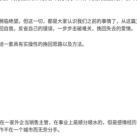
临绝望。但这一切，都是大家认识我们之前的事情了，从这篇
回自我，反省自己的错误，一步步击破难关，挽回失去的爱情。
一套具有实操性的挽回思路以及方法。
在一家外企当销售主管，在事业上是顺分顺水的，但是感情经历
作不在一个城市而无奈分手。