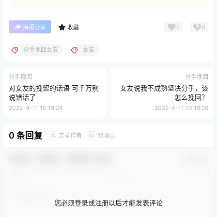
0
0
海报分享
收藏
分手挽回女友
女友
分手挽回
分手挽回
对女友的挽留的话语 可千万别
女友说我不成熟坚决分手，该
说错话了
怎么挽回？
2022-4-11 10:18:24
2022-4-11 10:18:26
0 条回复
文章作者
管理员
A
M
欢迎您，新朋友，感谢参与互动！
确认修改
您必须登录或注册以后才能发表评论