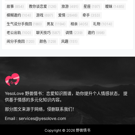
故事
(854)
教你谈恋爱
(126)
旅游
(491)
星座
(197)
暧昧
(1485)
模糊邀约
(104)
游戏
(697)
爱情
(2646)
牵手
(353)
生气说分手挽回
(180)
男友
(1194)
相亲
(405)
礼物
(1014)
老公出轨
(100)
聊天技巧
(587)
调情
(239)
邀约
(998)
闹分手挽回
(120)
颜色
(129)
风趣
(151)
YesoLove 野兽情书：恋爱知识图谱，助你提升个人情感状态， 提
供基于情感的多元化知识内容。
部分图文来源于网络，侵删联系我们！
Email : services@yesolove.com
Copyright © 2026
野兽情书