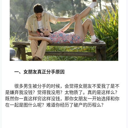
一、女朋友真正分手原因
很多男生被分手的时候，会觉得女朋友不爱我了是不
是嫌弃我没钱？觉得我没用？太物质了。真的是这样么？
既然你一直这样穷这样没钱，那你女朋友一开始选择和你
在一起是图什么呢？难道你经历了破产的历程么？