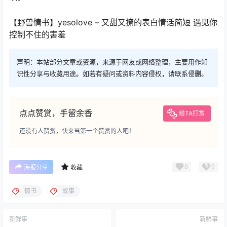
【野兽情书】yesolove – 又甜又撩的表白情话简短 遇见你
控制不住的害羞
声明：本站部分文章或资源，来源于网友或网络整理，主要用作知
识性分享与收藏用途。如若有疑问或资料内容侵权，请联系侵删。
点点赞赏，手留余香
给TA打赏
还没有人赞赏，快来当第一个赞赏的人吧！
0
0
海报分享
收藏
情书
故事
新鲜事
新鲜事