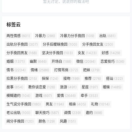
暂无讨论，说说你的看法吧
标签云
两性情感
(601)
冷暴力
(286)
冷暴力分手挽回
(109)
出轨
(681)
出轨分手挽回
(307)
分手后暧昧挽回
(100)
分手挽回女友
(250)
分手挽回男友
(168)
坚决分手挽回
(103)
女友
(1423)
好感
(1429)
婚姻
(1371)
幽默
(646)
开场白
(188)
微信
(2094)
恋爱技巧
(536)
情书
(2234)
情绪
(2586)
打情骂俏
(372)
把妹
(279)
拉黑分手挽回
(215)
探探
(124)
接吻
(199)
推荐
(276)
搭讪
(322)
故事
(854)
教你谈恋爱
(126)
旅游
(491)
星座
(197)
暧昧
(1485)
模糊邀约
(104)
游戏
(697)
爱情
(2646)
牵手
(353)
生气说分手挽回
(180)
男友
(1194)
相亲
(405)
礼物
(1014)
老公出轨
(100)
聊天技巧
(587)
调情
(239)
邀约
(998)
闹分手挽回
(120)
颜色
(129)
风趣
(151)