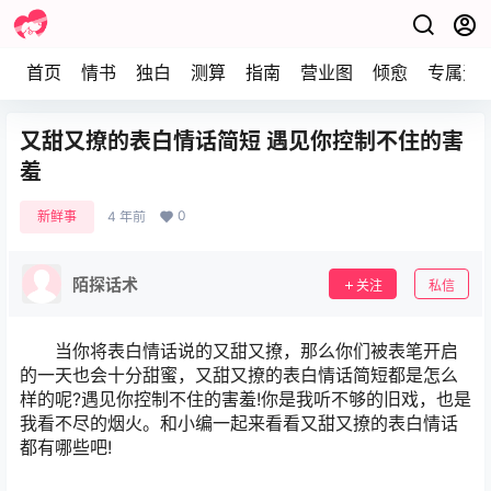
首页
情书
独白
测算
指南
营业图
倾愈
专属资
又甜又撩的表白情话简短 遇见你控制不住的害
羞
0
新鲜事
4 年前
陌探话术
关注
私信
当你将表白情话说的又甜又撩，那么你们被表笔开启
的一天也会十分甜蜜，又甜又撩的表白情话简短都是怎么
样的呢?遇见你控制不住的害羞!你是我听不够的旧戏，也是
我看不尽的烟火。和小编一起来看看又甜又撩的表白情话
都有哪些吧!