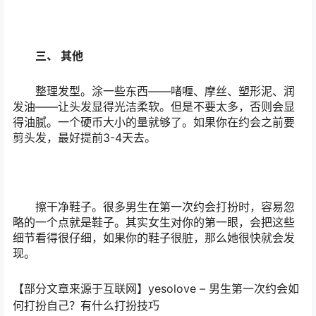
三、 其他
整理发型。涂一些东西——啫喱、摩丝、塑形泥、润
发油——让头发显得光洁柔软。但是不要太多，否则会显
得油腻。一个硬币大小的量就够了。如果你在约会之前要
剪头发，最好提前3-4天去。
擦干净鞋子。很多男生在第一次约会打扮时，容易忽
略的一个点就是鞋子。其实女生对你的第一眼，会把这些
细节看得很仔细，如果你的鞋子很脏，那么她很快就会发
现。
【部分文章来源于互联网】yesolove – 男生第一次约会如
何打扮自己？有什么打扮技巧