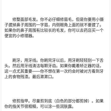
修整面部毛发。你不必仔细修眉毛，但是你要用小镊
子拔掉鼻子周围的一字眉，内侧眼角上面的就不要拔了。
如果你的鼻子周围有比较长的毛发，你可以去药店买一个
便宜的小修理器。
刷牙，用牙线。你刷完牙以后，用牙刷轻轻刮一下舌
头。然后用牙线清洁每颗牙齿。如果你戴着矫正器的话，
这一点尤其重要——你不想在第一次约会时被对方看到牙
上的食物残渣。最后漱漱口。
修剪指甲。尽量剪到底（白色的部分都剪掉）。如果
你的指关节很粗糙，可以涂一些润肤露。