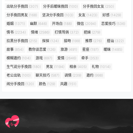
出轨分手挽回
(307)
分手后暧昧挽回
(100)
分手挽回女友
(250)
分手挽回男友
(168)
坚决分手挽回
(103)
女友
(1423)
好感
(1429)
婚姻
(1371)
幽默
(646)
开场白
(188)
微信
(2094)
恋爱技巧
(536)
情书
(2234)
情绪
(2586)
打情骂俏
(372)
把妹
(279)
拉黑分手挽回
(215)
探探
(124)
接吻
(199)
推荐
(276)
搭讪
(322)
故事
(854)
教你谈恋爱
(126)
旅游
(491)
星座
(197)
暧昧
(1485)
模糊邀约
(104)
游戏
(697)
爱情
(2646)
牵手
(353)
生气说分手挽回
(180)
男友
(1194)
相亲
(405)
礼物
(1014)
老公出轨
(100)
聊天技巧
(587)
调情
(239)
邀约
(998)
闹分手挽回
(120)
颜色
(129)
风趣
(151)