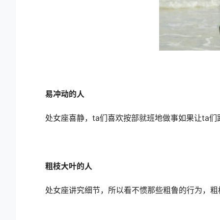
易冲动的人
处女座喜静，ta们喜欢按部就班地做事如果让ta们
粗枝大叶的人
处女座讲究细节，所以看不惯那些粗鲁的行为，粗枝