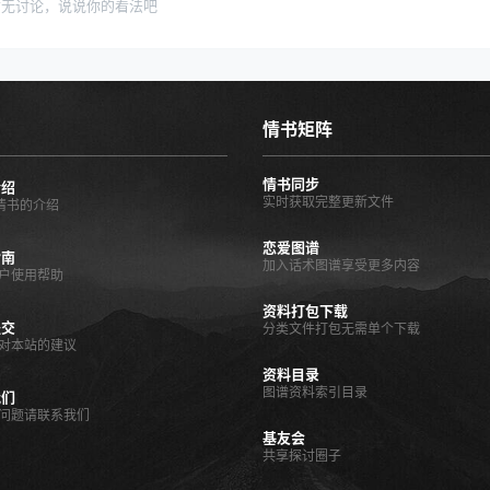
暂无讨论，说说你的看法吧
情书矩阵
情书同步
介绍
实时获取完整更新文件
O情书的介绍
恋爱图谱
指南
加入话术图谱享受更多内容
户使用帮助
资料打包下载
提交
分类文件打包无需单个下载
对本站的建议
资料目录
图谱资料索引目录
我们
问题请联系我们
基友会
共享探讨圈子