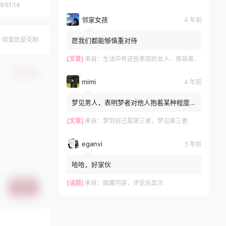
9:51:14
邻家女孩
4 年前
，但爱就是克制
愿我们都能够慎重对待
[文章]
来自：
生活中有这些表现的女人，很容易和别人发生关系，再漂亮也别娶
确认修改
mimi
4 年前
梦见男人，表明梦者对他人抱着某种程度的
不安感，文章不错?
[文章]
来自：
梦到自己是第三者，梦见第三者
eganvi
5 年前
哈哈，好家伙
[话题]
来自：
隐藏内容，评论后显示
提交