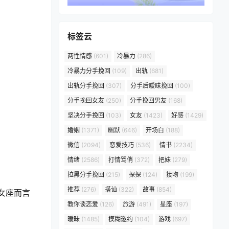
标签云
两性情感
(601)
冷暴力
(286)
冷暴力分手挽回
(109)
出轨
(681)
出轨分手挽回
(307)
分手后暧昧挽回
(100)
分手挽回女友
(250)
分手挽回男友
(168)
坚决分手挽回
(103)
女友
(1423)
好感
(1429)
婚姻
(1371)
幽默
(646)
开场白
(188)
微信
(2094)
恋爱技巧
(536)
情书
(2234)
情绪
(2586)
打情骂俏
(372)
把妹
(279)
拉黑分手挽回
(215)
探探
(124)
接吻
(199)
推荐
(276)
搭讪
(322)
故事
(854)
女座而言
教你谈恋爱
(126)
旅游
(491)
星座
(197)
暧昧
(1485)
模糊邀约
(104)
游戏
(697)