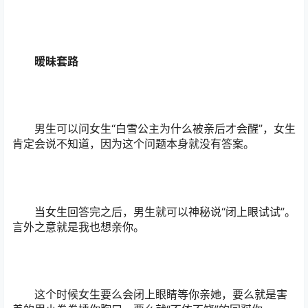
暧昧套路
男生可以问女生“白雪公主为什么被亲后才会醒”，女生
肯定会说不知道，因为这个问题本身就没有答案。
当女生回答完之后，男生就可以神秘说“闭上眼试试”。
言外之意就是我也想亲你。
这个时候女生要么会闭上眼睛等你亲她，要么就是害