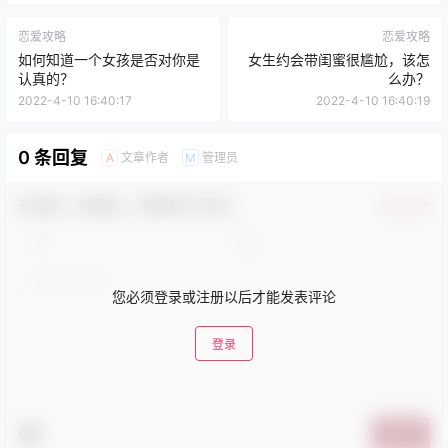
恋爱攻略
恋爱攻略
如何知道一个女孩是否对你是
女生约会带闺蜜很尴尬，该怎
认真的？
么办？
2022-4-10 16:40:17
2022-4-10 16:40:19
0 条回复
文章作者
管理员
A
M
欢迎您，新朋友，感谢参与互动！
确认修改
您必须登录或注册以后才能发表评论
登录
提交