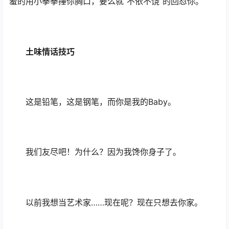
羞的用小拳拳捶你胸口，要么就“不依不饶”的回怼你。
土味情话技巧
这是铅笔，这是钢笔，而你是我的Baby。
我们友尽吧！为什么？因为我馋你身子了。
以前我想当艺术家……现在呢？现在只想去你家。