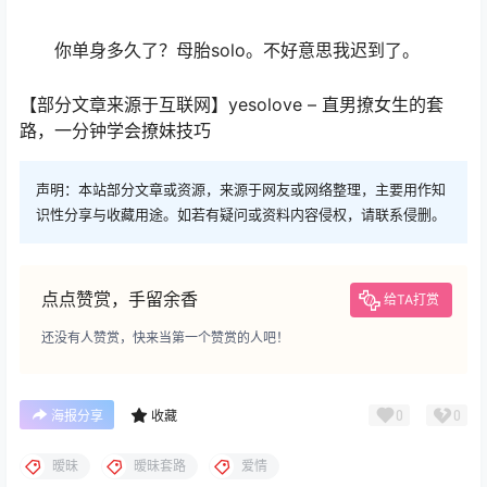
你单身多久了？母胎solo。不好意思我迟到了。
【部分文章来源于互联网】yesolove – 直男撩女生的套
路，一分钟学会撩妹技巧
声明：本站部分文章或资源，来源于网友或网络整理，主要用作知
识性分享与收藏用途。如若有疑问或资料内容侵权，请联系侵删。
点点赞赏，手留余香
给TA打赏
还没有人赞赏，快来当第一个赞赏的人吧！
0
0
海报分享
收藏
暧昧
暧昧套路
爱情