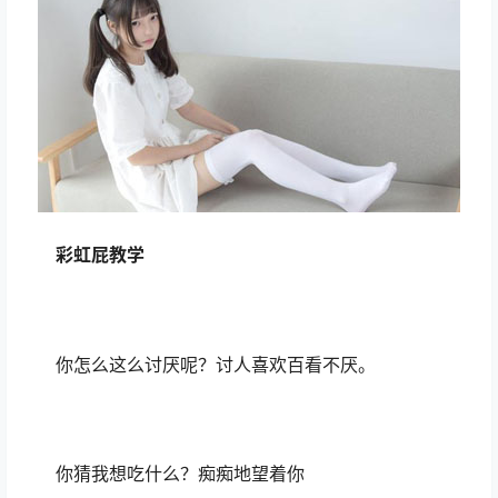
彩虹屁教学
你怎么这么讨厌呢？讨人喜欢百看不厌。
你猜我想吃什么？痴痴地望着你