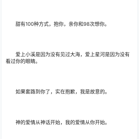
甜有100种方式，抱你，亲你和98次想你。
爱上小溪是因为没有见过大海，爱上星河是因为没有
看过你的眼睛。
如果套路到你了，实在抱歉，我是故意的。
神的爱情从神话开始，我的爱情从你开始。