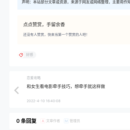
声明：本站部分文章或资源，来源于网友或网络整理，主要用作
点点赞赏，手留余香
还没有人赞赏，快来当第一个赞赏的人吧！
好感
恋爱攻略
和女生看电影牵手技巧，想牵手就这样做
2022-4-10 16:40:08
0 条回复
文章作者
管理员
A
M