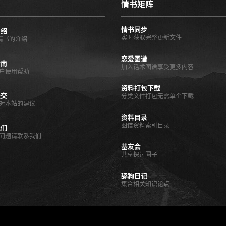
情书矩阵
情书同步
介绍
实时获取完整更新文件
O情书的介绍
恋爱图谱
指南
加入话术图谱享受更多内容
户使用帮助
资料打包下载
提交
分类文件打包无需单个下载
对本站的建议
资料目录
图谱资料索引目录
我们
问题请联系我们
基友会
共享探讨圈子
舔狗日记
集合相关知识论点