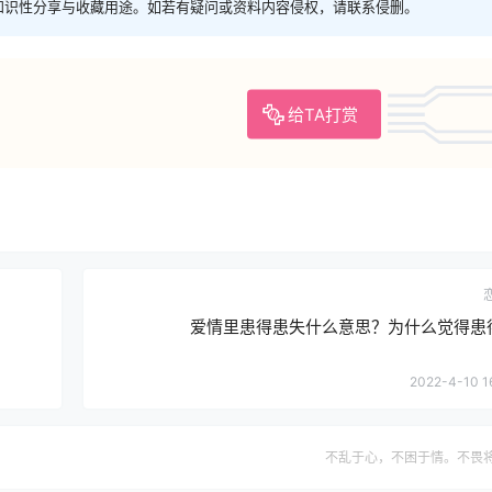
知识性分享与收藏用途。如若有疑问或资料内容侵权，请联系侵删。
给TA打赏
爱情里患得患失什么意思？为什么觉得患
2022-4-10 1
不乱于心，不困于情。不畏