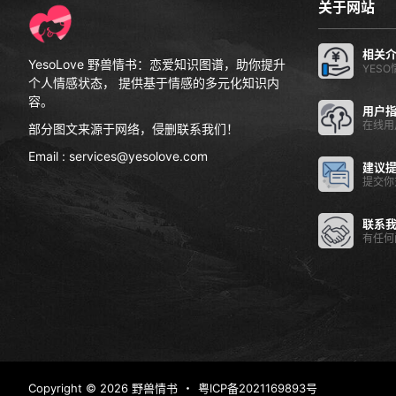
关于网站
相关
YesoLove 野兽情书：恋爱知识图谱，助你提升
YES
个人情感状态， 提供基于情感的多元化知识内
容。
用户
在线用
部分图文来源于网络，侵删联系我们！
Email : services@yesolove.com
建议
提交你
联系
有任何
Copyright © 2026
野兽情书
・
粤ICP备2021169893号