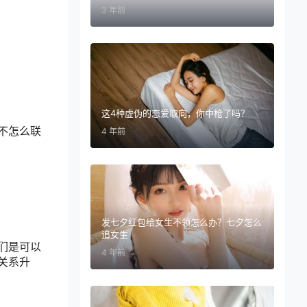
3 年前
这4种虚伪的恋爱取向，你中枪了吗？
不怎么联
4 年前
发七夕红包给女生不领怎么办？七夕怎么
追女生
们是可以
4 年前
关系升