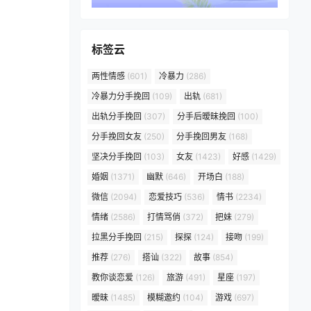
标签云
两性情感
(601)
冷暴力
(286)
冷暴力分手挽回
(109)
出轨
(681)
出轨分手挽回
(307)
分手后暧昧挽回
(100)
分手挽回女友
(250)
分手挽回男友
(168)
坚决分手挽回
(103)
女友
(1423)
好感
(1429)
婚姻
(1371)
幽默
(646)
开场白
(188)
微信
(2094)
恋爱技巧
(536)
情书
(2234)
情绪
(2586)
打情骂俏
(372)
把妹
(279)
拉黑分手挽回
(215)
探探
(124)
接吻
(199)
推荐
(276)
搭讪
(322)
故事
(854)
教你谈恋爱
(126)
旅游
(491)
星座
(197)
暧昧
(1485)
模糊邀约
(104)
游戏
(697)