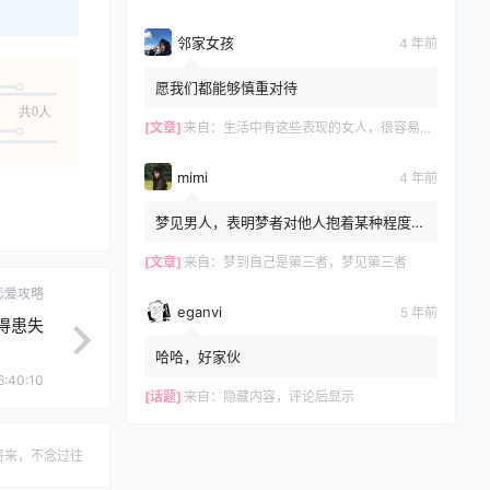
邻家女孩
4 年前
愿我们都能够慎重对待
共0人
[文章]
来自：
生活中有这些表现的女人，很容易和别人发生关系，再漂亮也别娶
mimi
4 年前
梦见男人，表明梦者对他人抱着某种程度的
不安感，文章不错?
[文章]
来自：
梦到自己是第三者，梦见第三者
恋爱攻略
eganvi
5 年前
得患失
哈哈，好家伙
6:40:10
[话题]
来自：
隐藏内容，评论后显示
将来，不念过往