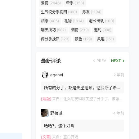
爱情
(2646)
牵手
(353)
生气说分手挽回
(180)
男友
(1194)
相亲
(405)
礼物
(1014)
老公出轨
(100)
聊天技巧
(587)
调情
(239)
邀约
(998)
闹分手挽回
(120)
颜色
(129)
风趣
(151)
最新评论
PREV
NEXT
eganvi
2 年前
所有的分手，都是失望透顶，彻底断了希
望，而所有的挽留，都是推翻失望，重建希
望的过程。 ?女生嘴上说...
[话题]
来自：
让女朋友彻底失望了分手了，该怎么挽回？
野兽派
4 年前
哈哈?，这个好啊
[文章]
来自：
直白开场