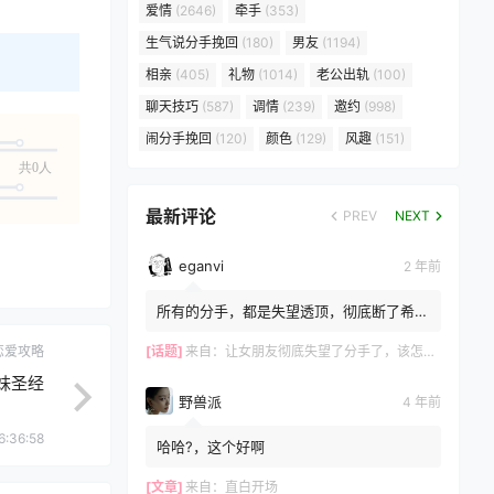
爱情
(2646)
牵手
(353)
生气说分手挽回
(180)
男友
(1194)
相亲
(405)
礼物
(1014)
老公出轨
(100)
聊天技巧
(587)
调情
(239)
邀约
(998)
闹分手挽回
(120)
颜色
(129)
风趣
(151)
共0人
最新评论
PREV
NEXT
eganvi
2 年前
所有的分手，都是失望透顶，彻底断了希
望，而所有的挽留，都是推翻失望，重建希
望的过程。 ?女生嘴上说...
恋爱攻略
[话题]
来自：
让女朋友彻底失望了分手了，该怎么挽回？
妹圣经
野兽派
4 年前
6:36:58
哈哈?，这个好啊
[文章]
来自：
直白开场