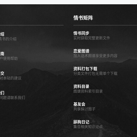
情书矩阵
情书同步
介绍
实时获取完整更新文件
O情书的介绍
恋爱图谱
指南
加入话术图谱享受更多内容
户使用帮助
资料打包下载
提交
分类文件打包无需单个下载
对本站的建议
资料目录
图谱资料索引目录
我们
问题请联系我们
基友会
共享探讨圈子
舔狗日记
集合相关知识论点