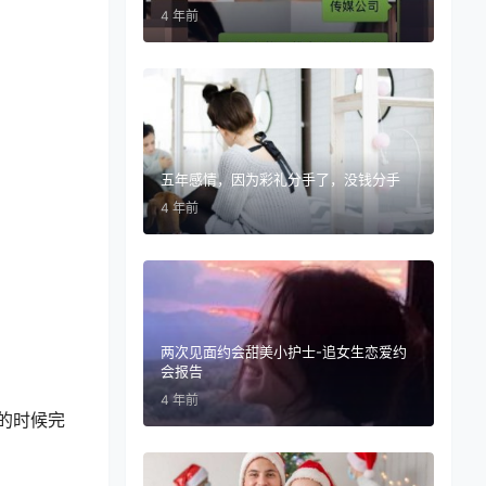
4 年前
五年感情，因为彩礼分手了，没钱分手
4 年前
两次见面约会甜美小护士-追女生恋爱约
会报告
4 年前
的时候完