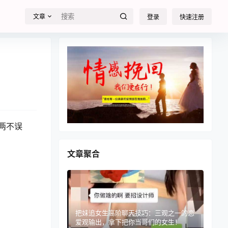
文章
登录
快速注册
两不误
文章聚合
把妹追女生高阶聊天技巧：三观之一的恋
爱观输出，拿下把你当哥们的女生！