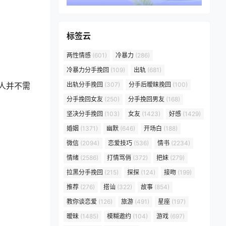
标签云
两性情感
(601)
冷暴力
(286)
冷暴力分手挽回
(109)
出轨
(681)
人并不需
出轨分手挽回
(307)
分手后暧昧挽回
(100)
分手挽回女友
(250)
分手挽回男友
(168)
坚决分手挽回
(103)
女友
(1423)
好感
(1429)
婚姻
(1371)
幽默
(646)
开场白
(188)
微信
(2094)
恋爱技巧
(536)
情书
(2234)
情绪
(2586)
打情骂俏
(372)
把妹
(279)
拉黑分手挽回
(215)
探探
(124)
接吻
(199)
推荐
(276)
搭讪
(322)
故事
(854)
教你谈恋爱
(126)
旅游
(491)
星座
(197)
暧昧
(1485)
模糊邀约
(104)
游戏
(697)