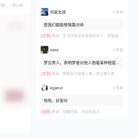
逆旅，一苇以航
邻家女孩
4 年前
愿我们都能够慎重对待
确认修改
[文章]
来自：
生活中有这些表现的女人，很容易和别人发生关系，再漂亮也别娶
mimi
4 年前
梦见男人，表明梦者对他人抱着某种程度的
不安感，文章不错?
[文章]
来自：
梦到自己是第三者，梦见第三者
eganvi
5 年前
提交
哈哈，好家伙
[话题]
来自：
隐藏内容，评论后显示