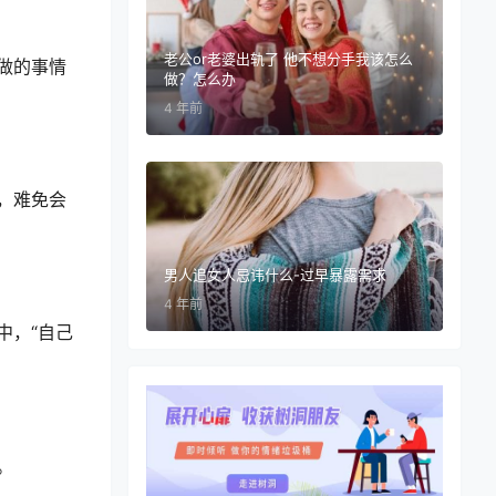
老公or老婆出轨了 他不想分手我该怎么
做的事情
做？怎么办
4 年前
，难免会
男人追女人忌讳什么-过早暴露需求
4 年前
中，“自己
。