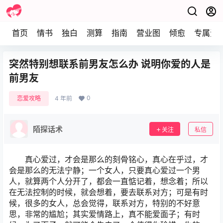
首页
情书
独白
测算
指南
营业图
倾愈
专属资
突然特别想联系前男友怎么办 说明你爱的人是
前男友
0
恋爱攻略
4 年前
陌探话术
关注
私信
真心爱过，才会是那么的刻骨铭心，真心在乎过，才
会是那么的无法宁静；一个女人，只要真心爱过一个男
人，就算两个人分开了，都会一直惦记着，想念着；所以
在无法控制的时候，就会想着，要去联系对方；可是有时
候，很多的女人，总会觉得，联系对方，特别的不好意
思，非常的尴尬；其实爱情路上，真不能爱面子；有时