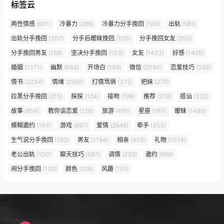
标签云
两性情感
(601)
冷暴力
(286)
冷暴力分手挽回
(109)
出轨
(681)
出轨分手挽回
(307)
分手后暧昧挽回
(100)
分手挽回女友
(250)
分手挽回男友
(168)
坚决分手挽回
(103)
女友
(1423)
好感
(1429)
婚姻
(1371)
幽默
(646)
开场白
(188)
微信
(2094)
恋爱技巧
(536)
情书
(2234)
情绪
(2586)
打情骂俏
(372)
把妹
(279)
拉黑分手挽回
(215)
探探
(124)
接吻
(199)
推荐
(276)
搭讪
(322)
故事
(854)
教你谈恋爱
(126)
旅游
(491)
星座
(197)
暧昧
(1485)
模糊邀约
(104)
游戏
(697)
爱情
(2646)
牵手
(353)
生气说分手挽回
(180)
男友
(1194)
相亲
(405)
礼物
(1014)
老公出轨
(100)
聊天技巧
(587)
调情
(239)
邀约
(998)
闹分手挽回
(120)
颜色
(129)
风趣
(151)