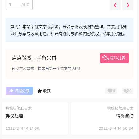
/
4 页
❮
❯
声明：本站部分文章或资源，来源于网友或网络整理，主要用作知
识性分享与收藏用途。如若有疑问或资料内容侵权，请联系侵删。
点点赞赏，手留余香
给TA打赏
还没有人赞赏，快来当第一个赞赏的人吧！
0
0
海报分享
收藏
撩妹极限聊天术
撩妹极限聊天术
异议处理
情感波动
2022-3-4 14:21:00
2022-3-4 14:30:34