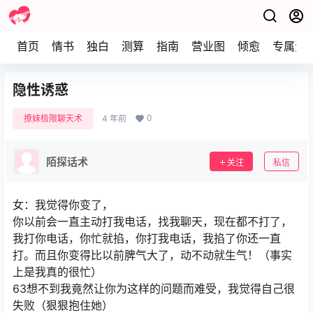
首页
情书
独白
测算
指南
营业图
倾愈
专属资
隐性诱惑
0
撩妹极限聊天术
4 年前
陌探话术
关注
私信
女：我觉得你变了，
你以前会一直主动打我电话，找我聊天，现在都不打了，
我打你电话，你忙就掐，你打我电话，我掐了你还一直
打。而且你变得比以前脾气大了，动不动就生气！（事实
上是我真的很忙）
63想不到我竟然让你为这样的问题而难受，我觉得自己很
失败（狠狠抱住她）