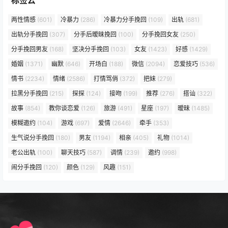
标签云
两性情感
(601)
冷暴力
(286)
冷暴力分手挽回
(109)
出轨
(681)
出轨分手挽回
(307)
分手后暧昧挽回
(100)
分手挽回女友
(250)
分手挽回男友
(168)
坚决分手挽回
(103)
女友
(1423)
好感
(1429)
婚姻
(1371)
幽默
(646)
开场白
(188)
微信
(2094)
恋爱技巧
(536)
情书
(2234)
情绪
(2586)
打情骂俏
(372)
把妹
(279)
拉黑分手挽回
(215)
探探
(124)
接吻
(199)
推荐
(276)
搭讪
(322)
故事
(854)
教你谈恋爱
(126)
旅游
(491)
星座
(197)
暧昧
(1485)
模糊邀约
(104)
游戏
(697)
爱情
(2646)
牵手
(353)
生气说分手挽回
(180)
男友
(1194)
相亲
(405)
礼物
(1014)
老公出轨
(100)
聊天技巧
(587)
调情
(239)
邀约
(998)
闹分手挽回
(120)
颜色
(129)
风趣
(151)