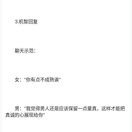
3.机智回复
聊天示范：
女：“你有点不成熟诶”
男：“我觉得男人还是应该保留一点童真，这样才能把
真诚的心展现给你”