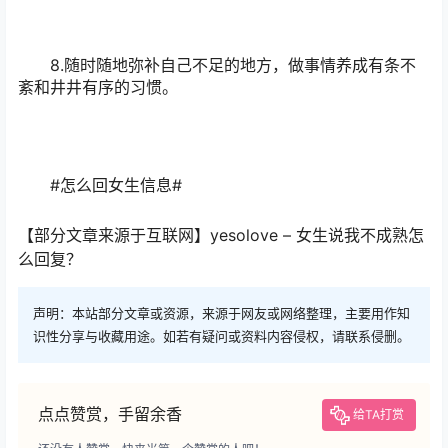
8.随时随地弥补自己不足的地方，做事情养成有条不
紊和井井有序的习惯。
#怎么回女生信息#
【部分文章来源于互联网】yesolove – 女生说我不成熟怎
么回复？
声明：本站部分文章或资源，来源于网友或网络整理，主要用作知
识性分享与收藏用途。如若有疑问或资料内容侵权，请联系侵删。
点点赞赏，手留余香
给TA打赏