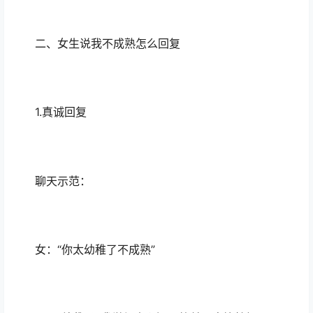
二、女生说我不成熟怎么回复
1.真诚回复
聊天示范：
女：“你太幼稚了不成熟”