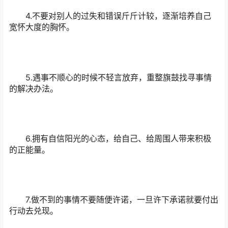
4.不要对别人的过失和错误斤斤计较，逐渐培养自己
宽怀大度的胸怀。
5.遇事不顺心的时候不轻言放弃，重整旗鼓找寻事情
的解决办法。
6.拥有自信阳光的心态，给自己、给周围人带来积极
的正能量。
7.做不到的事情不要随便许诺，一旦许下承诺就要付出
行动去兑现。