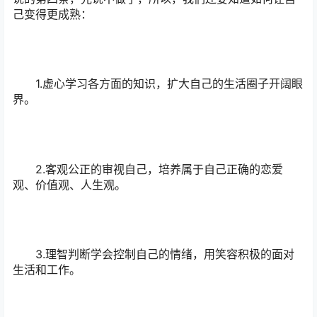
己变得更成熟：
1.虚心学习各方面的知识，扩大自己的生活圈子开阔眼
界。
2.客观公正的审视自己，培养属于自己正确的恋爱
观、价值观、人生观。
3.理智判断学会控制自己的情绪，用笑容积极的面对
生活和工作。