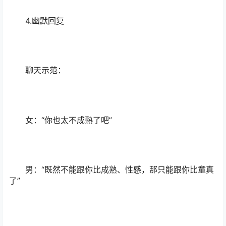
4.幽默回复
聊天示范：
女：“你也太不成熟了吧”
男：“既然不能跟你比成熟、性感，那只能跟你比童真
了”