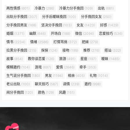
两性情感
(601)
冷暴力
(286)
冷暴力分手挽回
(109)
出轨
(681)
出轨分手挽回
(307)
分手后暧昧挽回
(100)
分手挽回女友
(250)
分手挽回男友
(168)
坚决分手挽回
(103)
女友
(1423)
好感
(1429)
婚姻
(1371)
幽默
(646)
开场白
(188)
微信
(2094)
恋爱技巧
(536)
情书
(2234)
情绪
(2586)
打情骂俏
(372)
把妹
(279)
拉黑分手挽回
(215)
探探
(124)
接吻
(199)
推荐
(276)
搭讪
(322)
故事
(854)
教你谈恋爱
(126)
旅游
(491)
星座
(197)
暧昧
(1485)
模糊邀约
(104)
游戏
(697)
爱情
(2646)
牵手
(353)
生气说分手挽回
(180)
男友
(1194)
相亲
(405)
礼物
(1014)
老公出轨
(100)
聊天技巧
(587)
调情
(239)
邀约
(998)
闹分手挽回
(120)
颜色
(129)
风趣
(151)