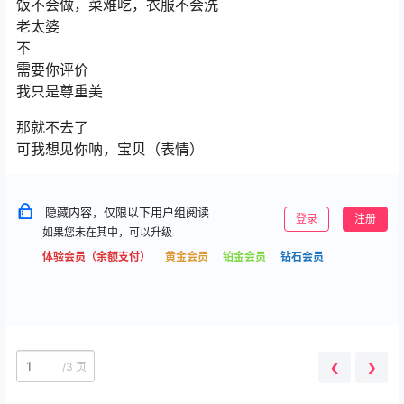
饭不会做，菜难吃，衣服不会洗
老太婆
不
需要你评价
我只是尊重美
那就不去了
可我想见你呐，宝贝（表情）
隐藏内容，仅限以下用户组阅读
登录
注册
如果您未在其中，可以升级
体验会员（余额支付）
黄金会员
铂金会员
钻石会员
/
3 页
❮
❯