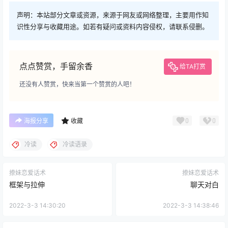
声明：本站部分文章或资源，来源于网友或网络整理，主要用作知
识性分享与收藏用途。如若有疑问或资料内容侵权，请联系侵删。
点点赞赏，手留余香
给TA打赏
还没有人赞赏，快来当第一个赞赏的人吧！
0
0
海报分享
收藏
冷读
冷读语录
撩妹恋爱话术
撩妹恋爱话术
框架与拉伸
聊天对白
2022-3-3 14:30:20
2022-3-3 14:38:46