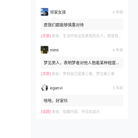
邻家女孩
4 年前
愿我们都能够慎重对待
[文章]
来自：
生活中有这些表现的女人，很容易和别人发生关系，再漂亮也别娶
mimi
4 年前
梦见男人，表明梦者对他人抱着某种程度的
不安感，文章不错?
[文章]
来自：
梦到自己是第三者，梦见第三者
eganvi
5 年前
哈哈，好家伙
[话题]
来自：
隐藏内容，评论后显示