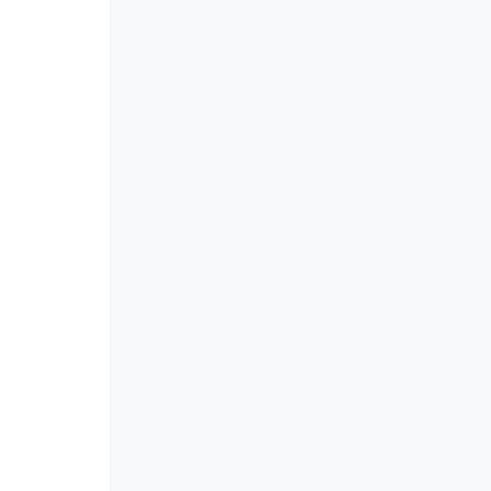
惯，就说明