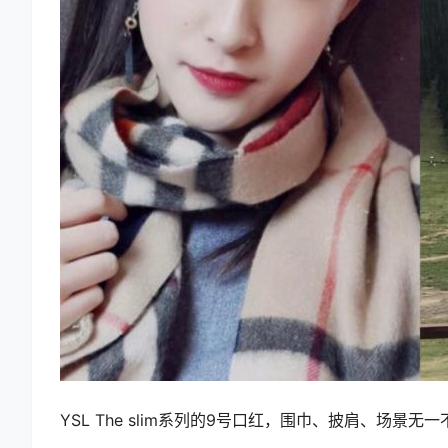
YSL The slim系列的9号口红，围巾、披肩、场景