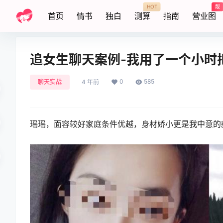
HOT
靓
首页
情书
独白
测算
指南
营业图
追女生聊天案例-我用了一个小时
0
585
聊天实战
4 年前
瑶瑶，面容较好家庭条件优越，身材娇小更是我中意的