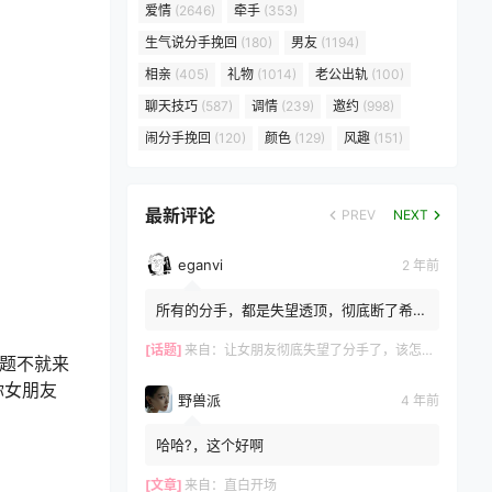
爱情
(2646)
牵手
(353)
生气说分手挽回
(180)
男友
(1194)
相亲
(405)
礼物
(1014)
老公出轨
(100)
聊天技巧
(587)
调情
(239)
邀约
(998)
闹分手挽回
(120)
颜色
(129)
风趣
(151)
最新评论
PREV
NEXT
eganvi
2 年前
所有的分手，都是失望透顶，彻底断了希
望，而所有的挽留，都是推翻失望，重建希
望的过程。 ?女生嘴上说...
[话题]
来自：
让女朋友彻底失望了分手了，该怎么挽回？
题不就来
你女朋友
野兽派
4 年前
哈哈?，这个好啊
[文章]
来自：
直白开场