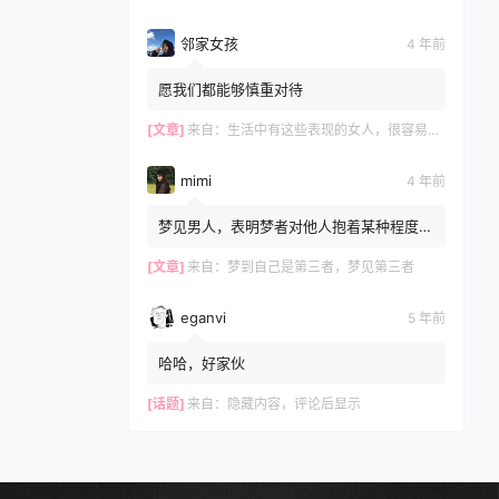
邻家女孩
4 年前
愿我们都能够慎重对待
[文章]
来自：
生活中有这些表现的女人，很容易和别人发生关系，再漂亮也别娶
mimi
4 年前
梦见男人，表明梦者对他人抱着某种程度的
不安感，文章不错?
[文章]
来自：
梦到自己是第三者，梦见第三者
eganvi
5 年前
哈哈，好家伙
[话题]
来自：
隐藏内容，评论后显示