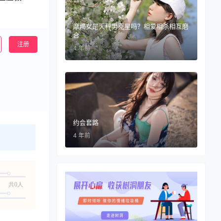
摩羯女是天秤男克星吗？相爱相杀相互磨
合
注册
4 年前
约会套路
4 年前
共0人