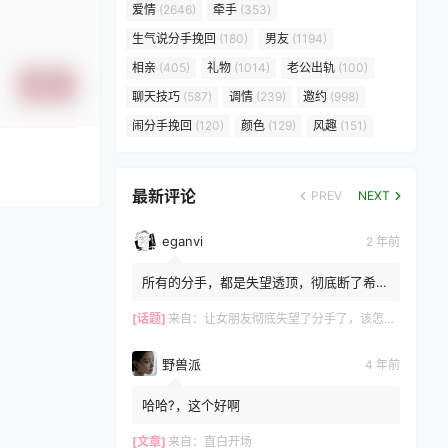
爱情
(2646)
牵手
(353)
生气说分手挽回
(180)
男友
(1194)
相亲
(405)
礼物
(1014)
老公出轨
(100)
提交
聊天技巧
(587)
调情
(239)
邀约
(998)
闹分手挽回
(120)
颜色
(129)
风趣
(151)
最新评论
PREV
NEXT
eganvi
2 年前
所有的分手，都是失望透顶，彻底断了希
望，而所有的挽留，都是推翻失望，重建希
望的过程。 ?女生嘴上说...
[话题]
来自：
让女朋友彻底失望了分手了，该怎么挽回？
野兽派
4 年前
哈哈?，这个好啊
[文章]
来自：
直白开场