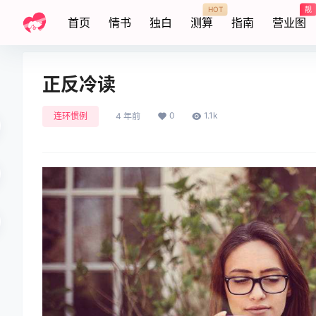
HOT
靓
首页
情书
独白
测算
指南
营业图
正反冷读
0
1.1k
连环惯例
4 年前