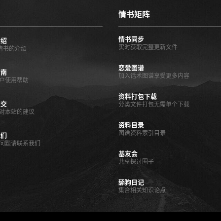
情书矩阵
情书同步
介绍
实时获取完整更新文件
O情书的介绍
恋爱图谱
指南
加入话术图谱享受更多内容
户使用帮助
资料打包下载
提交
分类文件打包无需单个下载
对本站的建议
资料目录
图谱资料索引目录
我们
问题请联系我们
基友会
共享探讨圈子
舔狗日记
集合相关知识论点