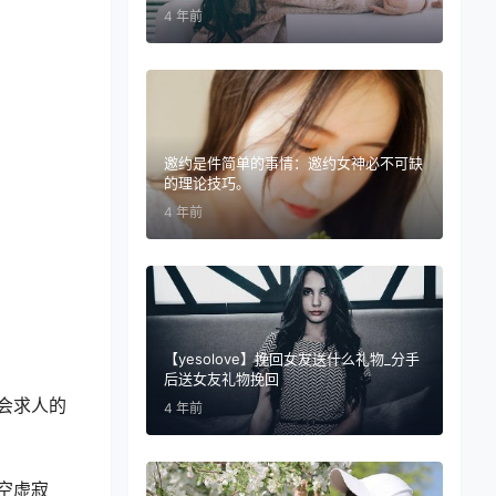
4 年前
邀约是件简单的事情：邀约女神必不可缺
的理论技巧。
4 年前
【yesolove】挽回女友送什么礼物_分手
后送女友礼物挽回
会求人的
4 年前
空虚寂