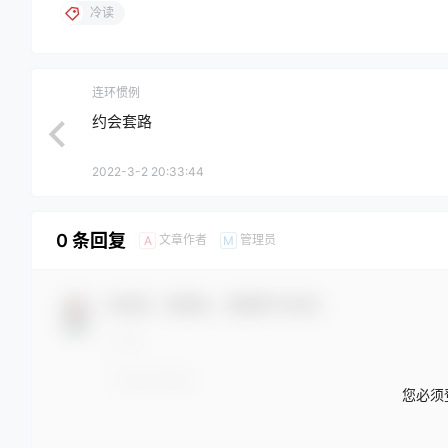
冷读
连环惯例
约会套路
2022-3-2 20:33:44
0 条回复
文章作者
管理员
A
M
欢迎您，新朋友，感谢参与互动！
您必须