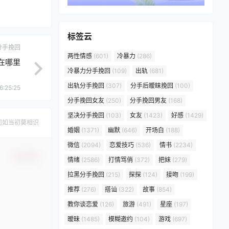
标签云
分手挽回
两性情感
(601)
冷暴力
(286)
在哪里
冷暴力分手挽回
(109)
出轨
(681)
出轨分手挽回
(307)
分手后暧昧挽回
(100)
6:25:25
分手挽回女友
(250)
分手挽回男友
(168)
坚决分手挽回
(103)
女友
(1423)
好感
(1429)
何如当初莫相识
婚姻
(1371)
幽默
(646)
开场白
(188)
微信
(2094)
恋爱技巧
(536)
情书
(2234)
确认修改
情绪
(2586)
打情骂俏
(372)
把妹
(279)
拉黑分手挽回
(215)
探探
(124)
接吻
(199)
推荐
(276)
搭讪
(322)
故事
(854)
教你谈恋爱
(126)
旅游
(491)
星座
(197)
暧昧
(1485)
模糊邀约
(104)
游戏
(697)