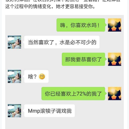
这个过程中的情绪变化，她才更容易接受你。