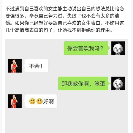
不过遇到自己喜欢的女生能主动说出自己的想法总比暗恋
要强很多，毕竟自己努力过，失败了也不会有太多的遗
憾。如果你已经想好要跟自己喜欢的女生表白，不妨用这
几个高情商表白的句子，让她找不到拒绝你的理由。