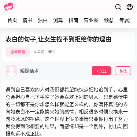
首页
情书
独白
测算
指南
营业图
倾愈
专属资
表白的句子,让女生找不到拒绝你的理由
0
恋爱攻略
4 年前
陌探话术
关注
私信
遇到自己喜欢的人时我们都希望能快点把她追到手，心里
总会担心自己下手晚了她会喜欢上别的男人。只是感情中
的一切都不是你想怎么样就能怎么样的，你满怀真诚的去
向她表白不一定能换来她的感情，相反很多时候只换来一
句冷冰冰的拒绝。这个世界上很多事情只要你付出了努力
就会得到你想要的结果，而感情却是一个例外，付出与回
报永远不成正比。