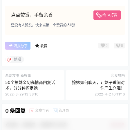
点点赞赏，手留余香
给TA打赏
还没有人赞赏，快来当第一个赞赏的人吧！
0
0
海报分享
收藏
婚姻
恋爱攻略
新鲜事
恋爱攻略
50个撩妹金句高情商回复话
撩妹如何聊天，让妹子瞬间对
术，分分钟搞定她
你产生兴趣！
2022-3-29 13:38:10
2022-4-2 10:11:16
0 条回复
文章作者
管理员
A
M
欢迎您，新朋友，感谢参与互动！
确认修改