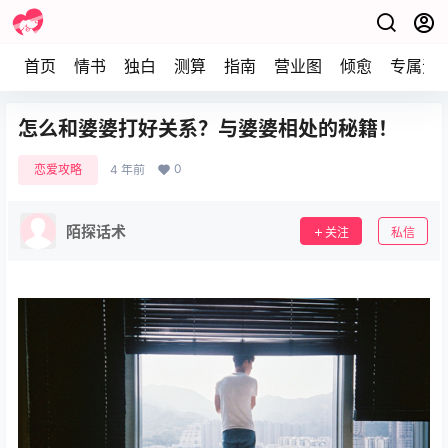
首页
情书
独白
测算
指南
营业图
倾愈
专属资
怎么和婆婆打好关系？与婆婆相处的秘籍！
0
恋爱攻略
4 年前
陌探话术
关注
私信