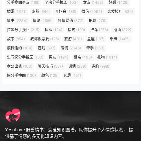
分手挽回男友
(168)
坚决分手挽回
(103)
女友
(1423)
好感
(1429)
婚姻
(1371)
幽默
(646)
开场白
(188)
微信
(2094)
恋爱技巧
(536)
情书
(2234)
情绪
(2586)
打情骂俏
(372)
把妹
(279)
拉黑分手挽回
(215)
探探
(124)
接吻
(199)
推荐
(276)
搭讪
(322)
故事
(854)
教你谈恋爱
(126)
旅游
(491)
星座
(197)
暧昧
(1485)
模糊邀约
(104)
游戏
(697)
爱情
(2646)
牵手
(353)
生气说分手挽回
(180)
男友
(1194)
相亲
(405)
礼物
(1014)
老公出轨
(100)
聊天技巧
(587)
调情
(239)
邀约
(998)
闹分手挽回
(120)
颜色
(129)
风趣
(151)
YesoLove 野兽情书：恋爱知识图谱，助你提升个人情感状态， 提
供基于情感的多元化知识内容。