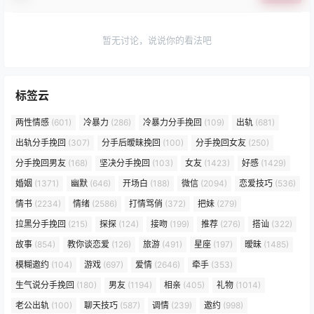
暂无讨论，说说你的看法吧
标签云
两性情感
(601)
冷暴力
(286)
冷暴力分手挽回
(109)
出轨
(681)
出轨分手挽回
(307)
分手后暧昧挽回
(100)
分手挽回女友
(250)
分手挽回男友
(168)
坚决分手挽回
(103)
女友
(1423)
好感
(1429)
婚姻
(1371)
幽默
(646)
开场白
(188)
微信
(2094)
恋爱技巧
(536)
情书
(2234)
情绪
(2586)
打情骂俏
(372)
把妹
(279)
拉黑分手挽回
(215)
探探
(124)
接吻
(199)
推荐
(276)
搭讪
(322)
故事
(854)
教你谈恋爱
(126)
旅游
(491)
星座
(197)
暧昧
(1485)
模糊邀约
(104)
游戏
(697)
爱情
(2646)
牵手
(353)
生气说分手挽回
(180)
男友
(1194)
相亲
(405)
礼物
(1014)
老公出轨
(100)
聊天技巧
(587)
调情
(239)
邀约
(998)