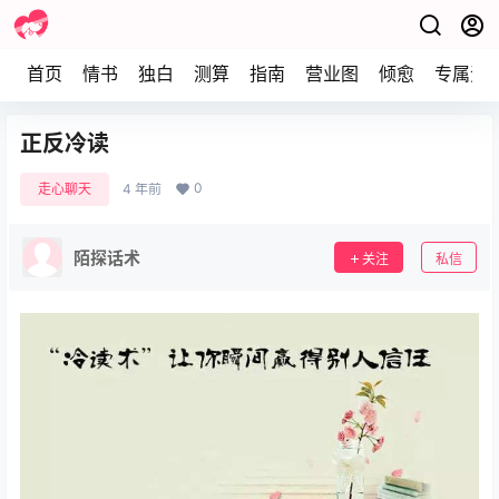
首页
情书
独白
测算
指南
营业图
倾愈
专属资
正反冷读
0
走心聊天
4 年前
陌探话术
关注
私信