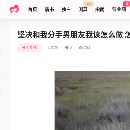
HOT
靓
首页
情书
独白
测算
指南
营业图
坚决和我分手男朋友我该怎么做 
0
382
分手挽回
4 年前