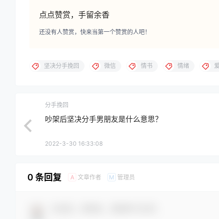
野兽情书官方网站：
https://yesolove.com
【坚决分手挽回】坚决和我分手男朋友我该怎么做 怎
声明：本站部分文章或资源，来源于网友或网络整理，主要用作
点点赞赏，手留余香
还没有人赞赏，快来当第一个赞赏的人吧！
坚决分手挽回
微信
情书
情绪
分手挽回
吵架后坚决分手男朋友是什么意思？