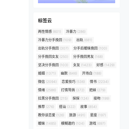
标签云
两性情感
(601)
冷暴力
(286)
冷暴力分手挽回
(109)
出轨
(681)
出轨分手挽回
(307)
分手后暧昧挽回
(100)
分手挽回女友
(250)
分手挽回男友
(168)
坚决分手挽回
(103)
女友
(1423)
好感
(1429)
婚姻
(1371)
幽默
(646)
开场白
(188)
微信
(2094)
恋爱技巧
(536)
情书
(2234)
情绪
(2586)
打情骂俏
(372)
把妹
(279)
拉黑分手挽回
(215)
探探
(124)
接吻
(199)
推荐
(276)
搭讪
(322)
故事
(854)
教你谈恋爱
(126)
旅游
(491)
星座
(197)
暧昧
(1485)
模糊邀约
(104)
游戏
(697)