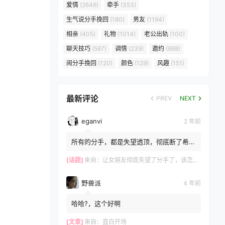
爱情
(2646)
牵手
(353)
生气说分手挽回
(180)
男友
(1194)
相亲
(405)
礼物
(1014)
老公出轨
(100)
聊天技巧
(587)
调情
(239)
邀约
(998)
闹分手挽回
(120)
颜色
(129)
风趣
(151)
最新评论
PREV
NEXT
eganvi
2 年前
所有的分手，都是失望透顶，彻底断了希
望，而所有的挽留，都是推翻失望，重建希
望的过程。 ?女生嘴上说...
[话题]
来自：
让女朋友彻底失望了分手了，该怎么挽回？
野兽派
4 年前
哈哈?，这个好啊
[文章]
来自：
直白开场