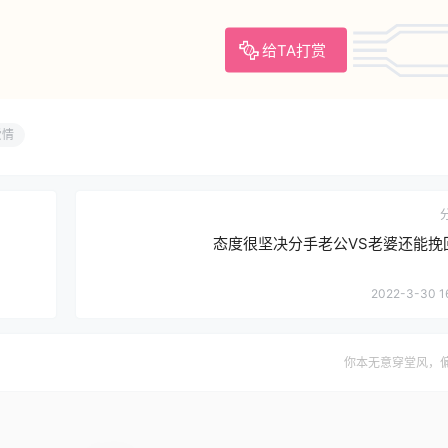
么办
知识性分享与收藏用途。如若有疑问或资料内容侵权，请联系侵删。
给TA打赏
爱情
态度很坚决分手老公VS老婆还能挽