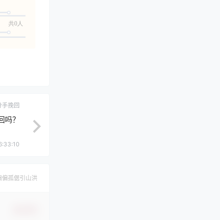
共0人
分手挽回
回吗？