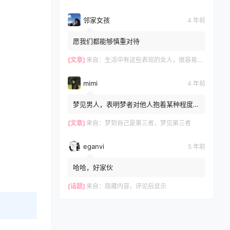
邻家女孩
4 年前
愿我们都能够慎重对待
[文章]
来自：
生活中有这些表现的女人，很容易和别人发生关系，再漂亮也别娶
mimi
4 年前
梦见男人，表明梦者对他人抱着某种程度的
不安感，文章不错?
[文章]
来自：
梦到自己是第三者，梦见第三者
eganvi
5 年前
哈哈，好家伙
[话题]
来自：
隐藏内容，评论后显示