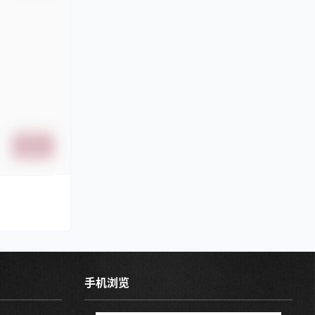
6:33:10
偏偏孤倨引山洪
确认修改
提交