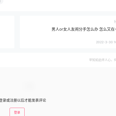
回
男人or女人友闹分手怎么办 怎么又在
2022-3-30 1
早知如此绊人心，
登录或注册以后才能发表评论
登录