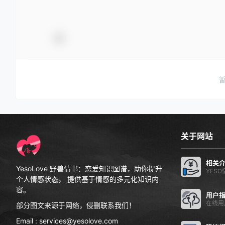
关于网站
相关
YesoLove 野兽情书：恋爱知识图谱，助你提升
YES
个人情感状态， 提供基于情感的多元化知识内
容。
用户
在线用
部分图文来源于网络，侵删联系我们！
Email : services@yesolove.com