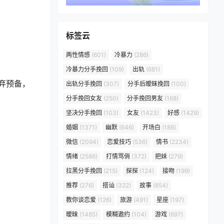
标签云
两性情感
(601)
冷暴力
(286)
冷暴力分手挽回
(109)
出轨
(681)
弃预备，
出轨分手挽回
(307)
分手后暧昧挽回
(100)
分手挽回女友
(250)
分手挽回男友
(168)
坚决分手挽回
(103)
女友
(1423)
好感
(1429)
婚姻
(1371)
幽默
(646)
开场白
(188)
微信
(2094)
恋爱技巧
(536)
情书
(2234)
情绪
(2586)
打情骂俏
(372)
把妹
(279)
拉黑分手挽回
(215)
探探
(124)
接吻
(199)
推荐
(276)
搭讪
(322)
故事
(854)
教你谈恋爱
(126)
旅游
(491)
星座
(197)
暧昧
(1485)
模糊邀约
(104)
游戏
(697)