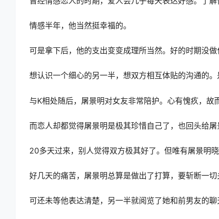
曾经情感恋人的时期，爱人会几乎每天表达好感。了解
情感半年，他当然挺幸福的。
可是拿下后，他的支出变变成理所当然。好的时期没做
想认识一个细心的另一半，想双方相互体贴的沟通的。
与K相处随后，屠景明对女友非常陪护。心有愧疚，故
而恋人却都觉得屠景明是极其珍惜自己了，也回头给屠
20多天过来，别人觉得双方极其好了。但唯有屠景明
好几天的痛苦，屠景明总算是做出了打算，要斩断一切
可还未等他表达清楚，另一半就阅览了她和前男友的聊