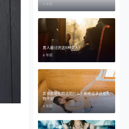
4 年前
男人最讨厌这6种女人！
4 年前
女孩拒绝礼物说明什么？拒绝追求还是礼
物不对
4 年前