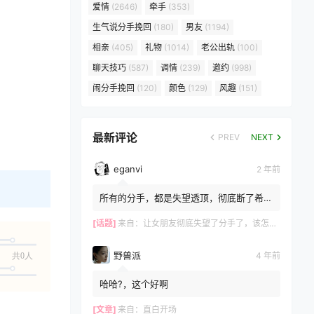
爱情
(2646)
牵手
(353)
生气说分手挽回
(180)
男友
(1194)
相亲
(405)
礼物
(1014)
老公出轨
(100)
聊天技巧
(587)
调情
(239)
邀约
(998)
闹分手挽回
(120)
颜色
(129)
风趣
(151)
最新评论
PREV
NEXT
eganvi
2 年前
所有的分手，都是失望透顶，彻底断了希
望，而所有的挽留，都是推翻失望，重建希
望的过程。 ?女生嘴上说...
[话题]
来自：
让女朋友彻底失望了分手了，该怎么挽回？
野兽派
4 年前
共0人
哈哈?，这个好啊
[文章]
来自：
直白开场