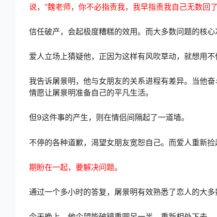
说，“魏老师，你不必指责我，我早指责我自己无数回了
信任破产，会起极度糟糕的效用。而大多数问题的核心
爱人立场上猜疑他，正因为这样有风吹草动，就想用不
我告诉屠景明，他与女朋友的关系进程有差异。当他奋
情愿让屠景明准备自己的平凡生活。
但9这件事的产生，则在情侣间隔起了一道墙。
不停的各种道歉，渴望女朋友宽恕自己。而爱人重新捡
期盼在一起，要解决问题。
通过一个多小时的答复，屠景明有效熟悉了恋人的大多
今天晚上，他企望能破镜重圆另一半，重新相处下去。