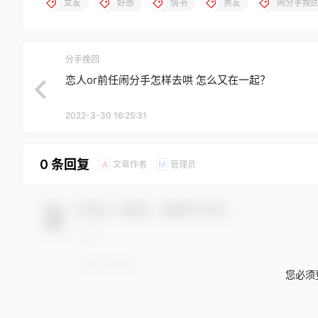
女友
好感
情书
男友
闹分手挽
分手挽回
恋人or前任闹分手怎样去哄 怎么又在一起？
2022-3-30 16:25:31
0 条回复
文章作者
管理员
A
M
欢迎您，新朋友，感谢参与互动！
您必须