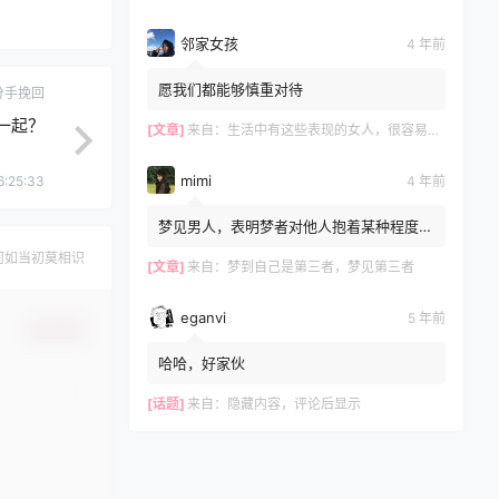
邻家女孩
4 年前
愿我们都能够慎重对待
分手挽回
一起？
[文章]
来自：
生活中有这些表现的女人，很容易和别人发生关系，再漂亮也别娶
mimi
4 年前
6:25:33
梦见男人，表明梦者对他人抱着某种程度的
不安感，文章不错?
何如当初莫相识
[文章]
来自：
梦到自己是第三者，梦见第三者
eganvi
5 年前
确认修改
哈哈，好家伙
[话题]
来自：
隐藏内容，评论后显示