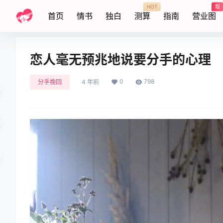
HOT
靓
首页
情书
独白
测算
指南
营业图
恋人毫无预兆地说要分手的心理
0
798
分手挽回
4 年前