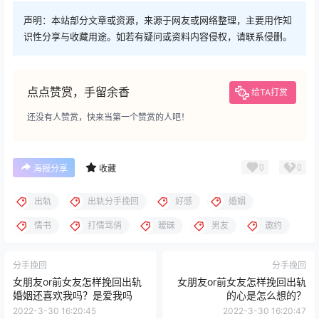
声明：本站部分文章或资源，来源于网友或网络整理，主要用作知
识性分享与收藏用途。如若有疑问或资料内容侵权，请联系侵删。
点点赞赏，手留余香
给TA打赏
还没有人赞赏，快来当第一个赞赏的人吧！
0
0
海报分享
收藏
出轨
出轨分手挽回
好感
婚姻
情书
打情骂俏
暧昧
男友
邀约
分手挽回
分手挽回
女朋友or前女友怎样挽回出轨
女朋友or前女友怎样挽回出轨
婚姻还喜欢我吗？是爱我吗
的心是怎么想的？
2022-3-30 16:20:45
2022-3-30 16:20:47