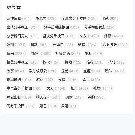
标签云
两性情感
(601)
冷暴力
(286)
冷暴力分手挽回
(109)
出轨
(681)
出轨分手挽回
(307)
分手后暧昧挽回
(100)
分手挽回女友
(250)
分手挽回男友
(168)
坚决分手挽回
(103)
女友
(1423)
好感
(1429)
婚姻
(1371)
幽默
(646)
开场白
(188)
微信
(2094)
恋爱技巧
(536)
情书
(2234)
情绪
(2586)
打情骂俏
(372)
把妹
(279)
拉黑分手挽回
(215)
探探
(124)
接吻
(199)
推荐
(276)
搭讪
(322)
故事
(854)
教你谈恋爱
(126)
旅游
(491)
星座
(197)
暧昧
(1485)
模糊邀约
(104)
游戏
(697)
爱情
(2646)
牵手
(353)
生气说分手挽回
(180)
男友
(1194)
相亲
(405)
礼物
(1014)
老公出轨
(100)
聊天技巧
(587)
调情
(239)
邀约
(998)
闹分手挽回
(120)
颜色
(129)
风趣
(151)