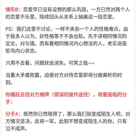
情形B：
恋爱早已没有设想的那么巩固，一方已然对两个人
的恋爱不乐意，陆续回头从关系上抽离这一段恋爱。
PS：我们这里不讨论，一样不夹杂一个人的性格难点，由
于极多人以为，好性格等于不会出轨。先不讲相同情况的
定论，对与错。而有着相同情况内心想法的人，老实说是
鸵鸟内心状态。
只用不去看，问题就会消失。可笑之极~~
当重大矛盾败露，迫使对方对待恋爱即将分崩离析的时
刻。
你踊跃去找对方摊牌（错误的操作途径），将要面临的分
手：
分手A：
既然你已然晓得了，那么我们就变成陌生人吧，对
方情况坚决，反将一军，此刻不想变成陌生人的你，只有
泣不成声。