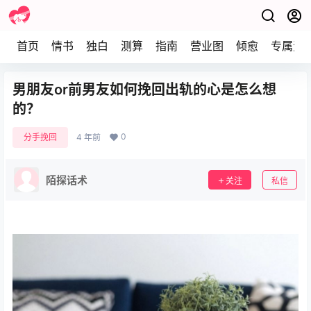
首页
情书
独白
测算
指南
营业图
倾愈
专属资
男朋友or前男友如何挽回出轨的心是怎么想
的？
0
分手挽回
4 年前
陌探话术
关注
私信