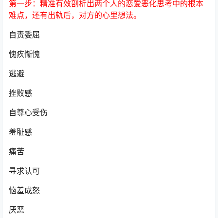
第一步：精准有效剖析出两个人的恋爱恶化思考中的根本
难点，还有出轨后，对方的心里想法。
自责委屈
愧疚惭愧
逃避
挫败感
自尊心受伤
羞耻感
痛苦
寻求认可
恼羞成怒
厌恶