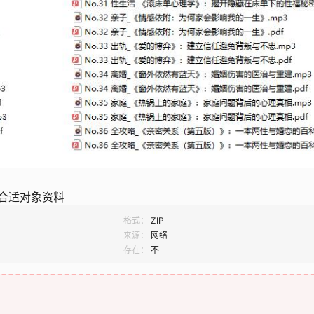
合适对象资料
格式：
ZIP
来源：
网络
存在：
不