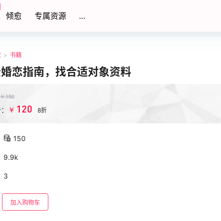
倾愈
专属资源
…
愈
>
书籍
全婚恋指南，找合适对象资料
￥
150
120
￥
价：
8折
150
9.9k
3
加入购物车