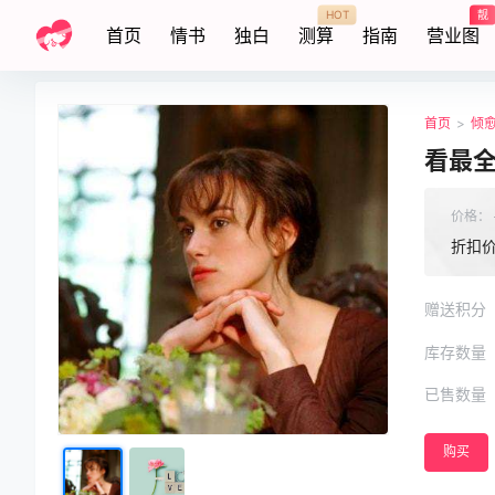
HOT
靓
首页
情书
独白
测算
指南
营业图
首页
>
倾
看最
价格：
折扣
赠送积分
库存数量
已售数量
购买