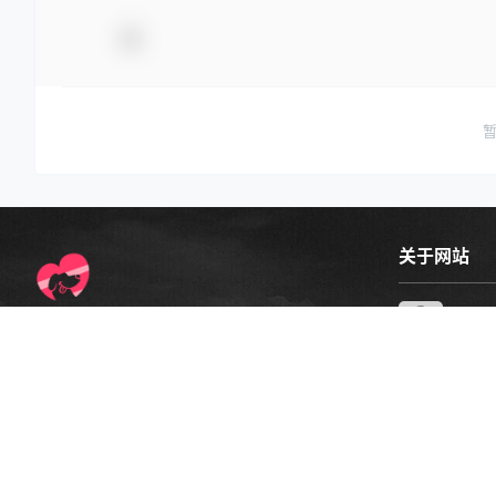
关于网站
相关
YesoLove 野兽情书：恋爱知识图谱，助你提升
YES
个人情感状态， 提供基于情感的多元化知识内
容。
用户
在线用
部分图文来源于网络，侵删联系我们！
Email : services@yesolove.com
建议
提交你