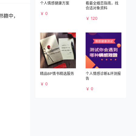
个人情感健康方案
看最全婚恋指南，找
合适对象资料
￥ 0
书籍中，
￥ 120
精品BP情书精选服务
个人情感诊断&评测报
告
￥ 0
￥ 0