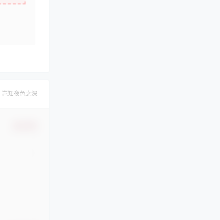
，岂知夜色之深
确认修改