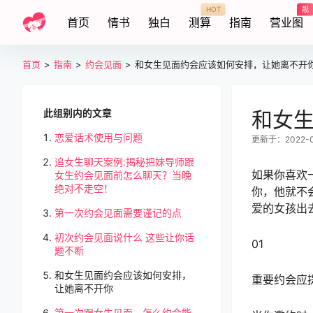
HOT
靓
首页
情书
独白
测算
指南
营业图
首页
>
指南
>
约会见面
>
和女生见面约会应该如何安排，让她离不开
此组别内的文章
和女
恋爱话术使用与问题
更新于：2022-08
追女生聊天案例:揭秘把妹导师跟
如果你喜欢
女生约会见面前怎么聊天？当晚
绝对不走空！
你，他就不
爱的女孩出
第一次约会见面需要谨记的点
初次约会见面说什么 这些让你话
01
题不断
和女生见面约会应该如何安排，
重要约会应
让她离不开你
第一次跟女生见面，怎么约会能