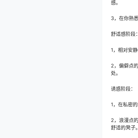
感。
3，在你熟
舒适感阶段
1，相对安
2，偏僻点
处。
诱惑阶段：
1，在私密
2，浪漫点
舒适的凳子