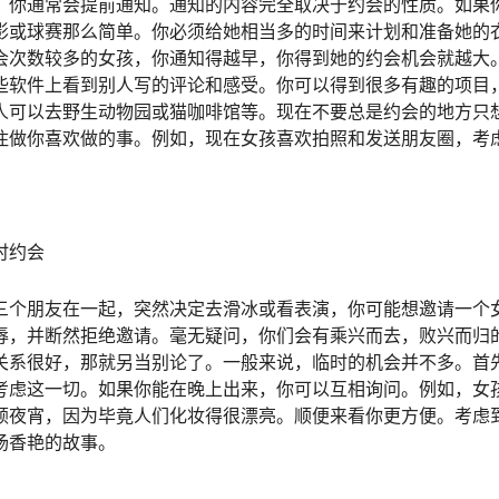
，你通常会提前通知。通知的内容完全取决于约会的性质。如果
影或球赛那么简单。你必须给她相当多的时间来计划和准备她的
会次数较多的女孩，你通知得越早，你得到她的约会机会就越大
些软件上看到别人写的评论和感受。你可以得到很多有趣的项目
人可以去野生动物园或猫咖啡馆等。现在不要总是约会的地方只
住做你喜欢做的事。例如，现在女孩喜欢拍照和发送朋友圈，考
时约会
三个朋友在一起，突然决定去滑冰或看表演，你可能想邀请一个
辱，并断然拒绝邀请。毫无疑问，你们会有乘兴而去，败兴而归
关系很好，那就另当别论了。一般来说，临时的机会并不多。首
考虑这一切。如果你能在晚上出来，你可以互相询问。例如，女
顿夜宵，因为毕竟人们化妆得很漂亮。顺便来看你更方便。考虑
场香艳的故事。