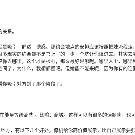
的关系。
程是吸引—舒适—诱惑。那约会地点的安排应该按照把妹流程走
很多现实的约会却不是书上写的一步一个坑让你填进去。其实去
应你去哪里。这个才是核心，那么最好是哪呢。哪里人少，哪里
空间了，为什么，我想都懂吧。但她能不能来呢，因为你有的连
看你吸引对方到了那个阶段了。
择在能量等级高些,。比喻：商城。这样可以有很多的话题聊，也
的地方，有以下几个好处。僚机给你高价值展示，比自己展示要